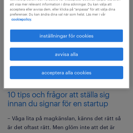
att visa mer relevant information i dina sökningar. Du kan välja att
acceptera eller avvisa dem, eller klicka på "anpassa" för att välja dina
preferenser. Du kan ändra dina val när som helst. Läs mer i vår
cookiepolicy.
inställningar för cookies
avvisa alla
acceptera alla cookies
10 tips och frågor att ställa sig
innan du signar för en startup
– Våga lita på magkänslan, känns det rätt så
är det oftast rätt. Men glöm inte att det är