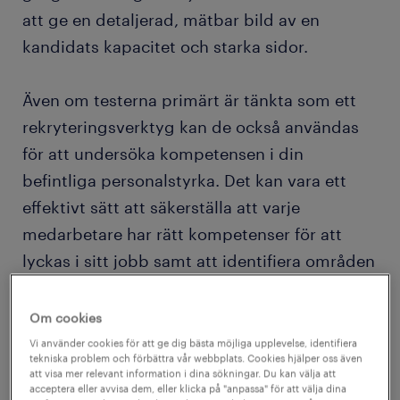
att ge en detaljerad, mätbar bild av en
kandidats kapacitet och starka sidor.
Även om testerna primärt är tänkta som ett
rekryteringsverktyg kan de också användas
för att undersöka kompetensen i din
befintliga personalstyrka. Det kan vara ett
effektivt sätt att säkerställa att varje
medarbetare har rätt kompetenser för att
lyckas i sitt jobb samt att identifiera områden
där din organisation behöver satsa på
utbildning och kompetensutveckling
.
Om cookies
Vi använder cookies för att ge dig bästa möjliga upplevelse, identifiera
tekniska problem och förbättra vår webbplats. Cookies hjälper oss även
När du bedömer den nuvarande personalens
att visa mer relevant information i dina sökningar. Du kan välja att
acceptera eller avvisa dem, eller klicka på "anpassa" för att välja dina
kapacitet kan du också identifiera