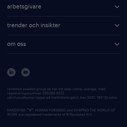
arbetsgivare
trender och insikter
om oss
randstad sweden group ab har sitt säte i solna, sverige, med
registreringsnummer 556089-6572.
vårt huvudkontor ligger på mathildatorget 3, box 3037, 169 03 solna.
RANDSTAD,
, HUMAN FORWARD and SHAPING THE WORLD OF
WORK are registered trademarks of © Randstad N.V.