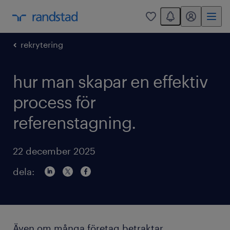
You have 0 unread
mitt randstad
0
rekrytering
hur man skapar en effektiv
process för
referenstagning.
22 december 2025
dela:
Även om många företag betraktar