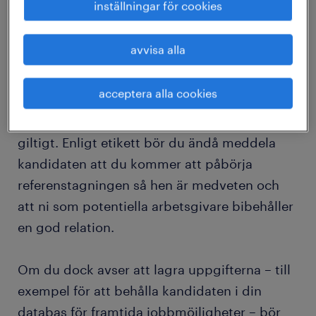
inställningar för cookies
kandidatens ansökan har du, enligt GDPR,
som arbetsgivare
ett berättigat intresse
att
avvisa alla
hantera dessa uppgifter utan samtycke. I
detta fall finns även en maktobalans mellan
acceptera alla cookies
arbetsgivare och en hoppfull arbetssökande
vilket betyder att ett samtycke ändå inte är
giltigt. Enligt etikett bör du ändå meddela
kandidaten att du kommer att påbörja
referenstagningen så hen är medveten och
att ni som potentiella arbetsgivare bibehåller
en god relation.
Om du dock avser att lagra uppgifterna – till
exempel för att behålla kandidaten i din
databas för framtida jobbmöjligheter – bör