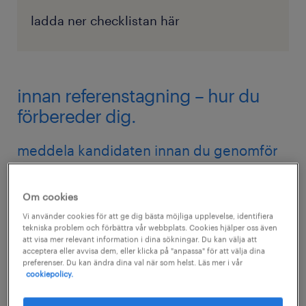
ladda ner checklistan här
innan referenstagning – hur du
förbereder dig.
meddela kandidaten innan du genomför
kontroll av referenser
Detta är självklart om kandidaten inte anger
Om cookies
referenser i sin
ansökan
. De kommer att
Vi använder cookies för att ge dig bästa möjliga upplevelse, identifiera
tekniska problem och förbättra vår webbplats. Cookies hjälper oss även
meddelas när du ber om referensernas
att visa mer relevant information i dina sökningar. Du kan välja att
acceptera eller avvisa dem, eller klicka på "anpassa" för att välja dina
kontaktuppgifter
preferenser. Du kan ändra dina val när som helst. Läs mer i vår
cookiepolicy.
Finns referensernas kontaktuppgifter i