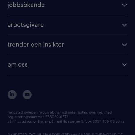
jobbsökande
arbetsgivare
trender och insikter
om oss
randstad sweden group ab har sitt säte i solna, sverige, med
registreringsnummer 556089-6572.
vårt huvudkontor ligger på mathildatorget 3, box 3037, 169 03 solna.
RANDSTAD,
, HUMAN FORWARD and SHAPING THE WORLD OF