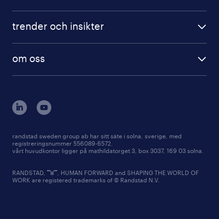
trender och insikter
om oss
randstad sweden group ab har sitt säte i solna, sverige, med
registreringsnummer 556089-6572.
vårt huvudkontor ligger på mathildatorget 3, box 3037, 169 03 solna.
RANDSTAD,
, HUMAN FORWARD and SHAPING THE WORLD OF
WORK are registered trademarks of © Randstad N.V.