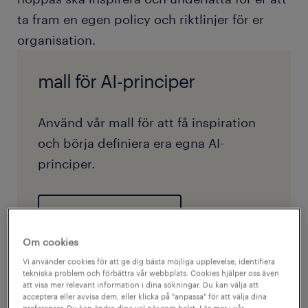
ta fram en egen policy och riktlinjer för er
organisation.
mall för AI-principer
Använd vår mall för att få inspiration
och börja definiera era egna AI-
principer.
ladda ner mallen
Om cookies
Vi använder cookies för att ge dig bästa möjliga upplevelse, identifiera
tekniska problem och förbättra vår webbplats. Cookies hjälper oss även
att visa mer relevant information i dina sökningar. Du kan välja att
AI-principernas roll
acceptera eller avvisa dem, eller klicka på "anpassa" för att välja dina