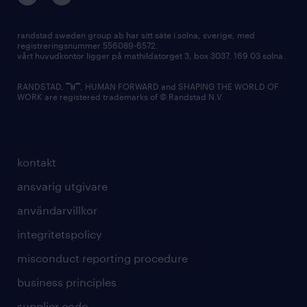
randstad sweden group ab har sitt säte i solna, sverige, med
registreringsnummer 556089-6572.
vårt huvudkontor ligger på mathildatorget 3, box 3037, 169 03 solna.
RANDSTAD,
, HUMAN FORWARD and SHAPING THE WORLD OF
WORK are registered trademarks of © Randstad N.V.
kontakt
ansvarig utgivare
användarvillkor
integritetspolicy
misconduct reporting procedure
business principles
supplier code