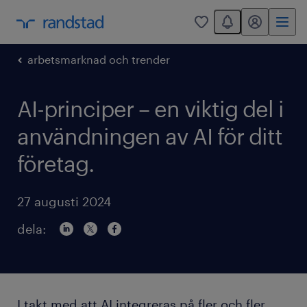
You have 0 unread
mitt randstad
0
arbetsmarknad och trender
AI-principer – en viktig del i
användningen av AI för ditt
företag.
27 augusti 2024
dela:
I takt med att AI integreras på fler och fler