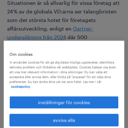
Situationen är så allvarlig för vissa företag att
24 % av de globala VD:arna ser talangbristen
som det största hotet för företagets
affärsutveckling, enligt en
Gartner-
undersökning från 2024
där 500
företagsledare i 40 länder deltog.
Om cookies
Mot bakgrund av detta söker HR-ansvariga
Vi använder cookies för att ge dig bästa möjliga upplevelse, identifiera
tekniska problem och förbättra vår webbplats. Cookies hjälper oss även
efter sätt att öka sin och sitt teams prestation
att visa mer relevant information i dina sökningar. Du kan välja att
acceptera eller avvisa dem, eller klicka på "anpassa" för att välja dina
- och generativ AI kan vara ett sätt för att
preferenser. Du kan ändra dina val när som helst. Läs mer i vår
cookiepolicy.
lyckas.
inställningar för cookies
Med sin imponerande förmåga att analysera
data och generera originella svar, lösningar
avvisa alla
och förslag har generativa AI-verktyg