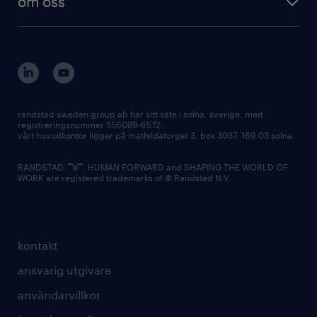
om oss
randstad sweden group ab har sitt säte i solna, sverige, med
registreringsnummer 556089-6572.
vårt huvudkontor ligger på mathildatorget 3, box 3037, 169 03 solna.
RANDSTAD,
, HUMAN FORWARD and SHAPING THE WORLD OF
WORK are registered trademarks of © Randstad N.V.
kontakt
ansvarig utgivare
användarvillkor