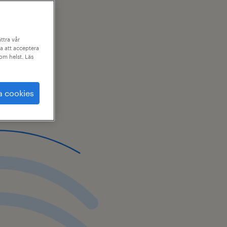
ttra vår
a att acceptera
som helst. Läs
a cookies