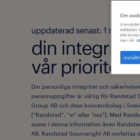
Om cook
Vi använder 
uppdaterad senast: 1 septem
webbplats. C
eller avvisa
din integritet 
mer i vår
co
inställ
vår prioritet.
Din personliga integritet och säkerheten
personuppgifter är viktig för Randstad
Group AB och dess koncernbolag i Sver
(”Randstad”, ”vi” eller ”oss”). Med Ran
avses i denna information även Randst
AB. Randstad Sourceright AB omfattas 