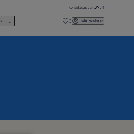
kontakt
support
SV
EN
0
s
mitt randstad