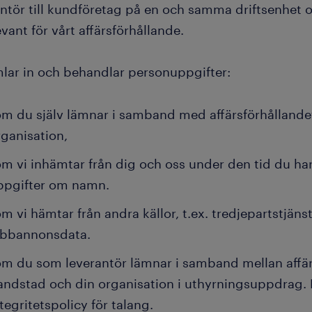
antör till kundföretag på en och samma driftsenhet
evant för vårt affärsförhållande.
mlar in och behandlar personuppgifter:
m du själv lämnar i samband med affärsförhållande
rganisation,
m vi inhämtar från dig och oss under den tid du har
ppgifter om namn.
m vi hämtar från andra källor, t.ex. tredjepartstjäns
obbannonsdata.
m du som leverantör lämnar i samband mellan affär
andstad och din organisation i uthyrningsuppdrag. H
tegritetspolicy för talang.