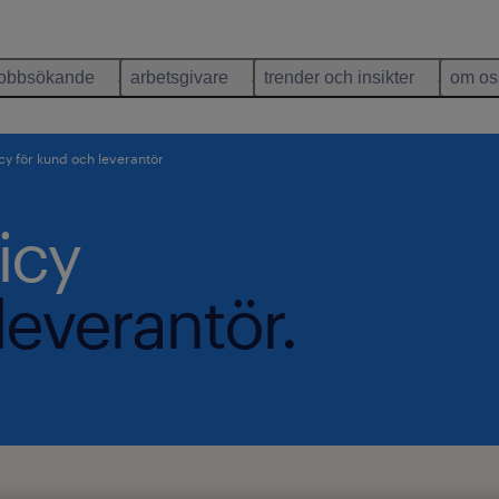
jobbsökande
arbetsgivare
trender och insikter
om os
icy för kund och leverantör
icy
leverantör.