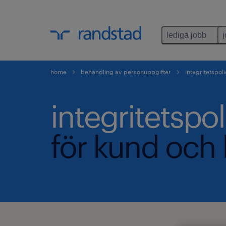
lediga jobb
home
behandling av personuppgifter
integritetspol
integritetspol
för kund och 