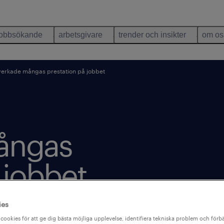
jobbsökande
arbetsgivare
trender och insikter
om os
verkade mångas prestation på jobbet
ångas
 jobbet.
ies
cookies för att ge dig bästa möjliga upplevelse, identifiera tekniska problem och förbä