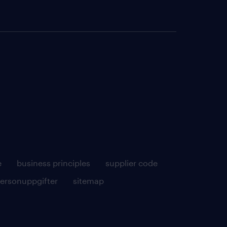
e
business principles
supplier code
personuppgifter
sitemap