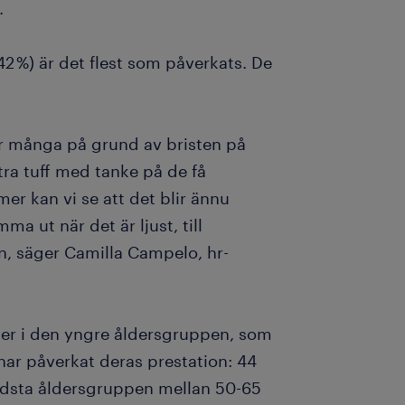
.
42 %) är det flest som påverkats. De
 för många på grund av bristen på
xtra tuff med tanke på de få
r kan vi se att det blir ännu
mma ut när det är ljust, till
, säger Camilla Campelo, hr-
fler i den yngre åldersgruppen, som
har påverkat deras prestation: 44
ldsta åldersgruppen mellan 50-65