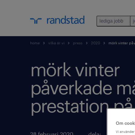
lediga jobb
home
vilka är vi
press
2020
mörk vinter på
mörk vinter
påverkade m
prestation på
Om cook
Vi använder 
28 februari 2020
dela: