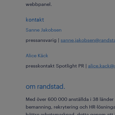
webbpanel.
kontakt
Sanne Jakobsen
pressansvarig |
sanne.jakobsen@randst
Alice Käck
presskontakt Spotlight PR |
alice.kack@
om randstad.
Med över 600 000 anställda i 38 länder
bemanning, rekrytering och HR-lösningar.
bättre arbetsmarknad, detta genom att 