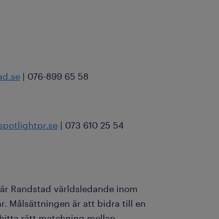
ad.se
| 076-899 65 58
spotlightpr.se
| 073 610 25 54
 är Randstad världsledande inom
 Målsättningen är att bidra till en
hitta rätt matchning mellan