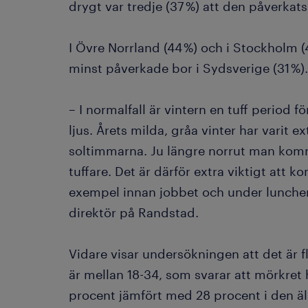
drygt var tredje (37 %) att den påverkats
I Övre Norrland (44 %) och i Stockholm (
minst påverkade bor i Sydsverige (31 %).
– I normalfall är vintern en tuff period
ljus. Årets milda, gråa vinter har varit e
soltimmarna. Ju längre norrut man komme
tuffare. Det är därför extra viktigt att ko
exempel innan jobbet och under lunchen
direktör på Randstad.
Vidare visar undersökningen att det är 
är mellan 18-34, som svarar att mörkret 
procent jämfört med 28 procent i den ä