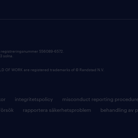
ed registreringsnummer 556089-6572.
03 solna.
OF WORK are registered trademarks of © Randstad N.V.
kor
integritetspolicy
misconduct reporting procedur
försök
rapportera säkerhetsproblem
behandling av 