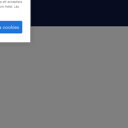
a att acceptera
som helst. Läs
a cookies