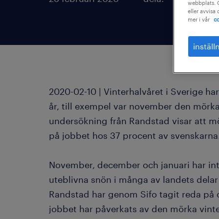
webbplats. C
eller avvisa
mer i vår
co
inställ
2020-02-10 | Vinterhalvåret i Sverige har 
år, till exempel var november den mörkas
undersökning från Randstad visar att m
på jobbet hos 37 procent av svenskarna
November, december och januari har in
uteblivna snön i många av landets delar 
Randstad har genom Sifo tagit reda på 
jobbet har påverkats av den mörka vint