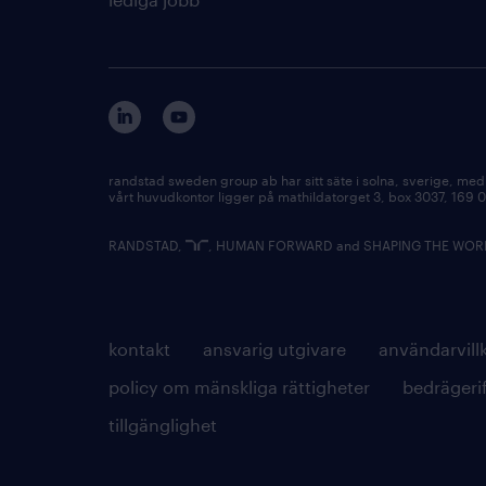
randstad sweden group ab har sitt säte i solna, sverige, m
vårt huvudkontor ligger på mathildatorget 3, box 3037, 169 
RANDSTAD,
, HUMAN FORWARD and SHAPING THE WORLD 
kontakt
ansvarig utgivare
användarvill
policy om mänskliga rättigheter
bedrägeri
tillgänglighet