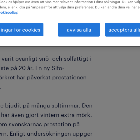
ookies hjälper oss även att visa mer relevant information i dina sökningar. Du kan välj
 dem, eller klicka på "anpassa" för att välja dina preferenser. Du kan ändra dina val när 
okiepolicy.
ningar för cookies
avvisa alla
acceptera all
varit ovanligt snö- och solfattigt i
te på 20 år. En ny Sifo-
örkret har påverkat prestationen
.
te bjudit på många soltimmar. Den
har även gjort vintern extra mörk.
om svenskarnas prestation på
ern. Enligt undersökningen uppger