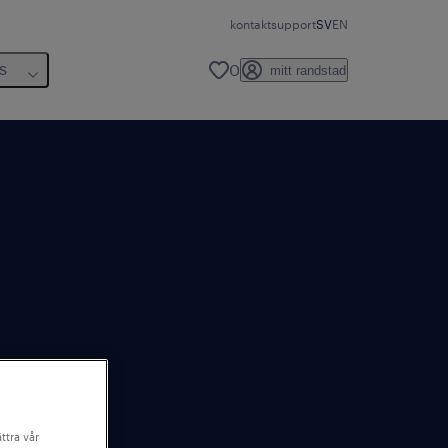
kontakt
support
SV
EN
0
s
mitt randstad
ttra vår