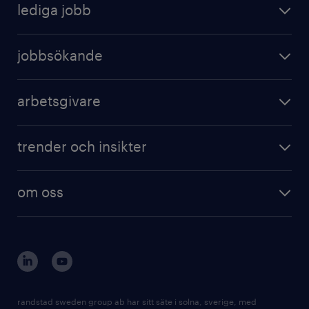
lediga jobb
jobbsökande
arbetsgivare
trender och insikter
om oss
randstad sweden group ab har sitt säte i solna, sverige, med