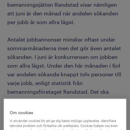
bemanningsjätten Randstad visar nämligen
att juni är den månad när andelen sökanden
per jobb är som allra lägst.
Antalet jobbannonser minskar oftast under
sommarmånaderna men det gör även antalet
sökanden. I juni är konkurrensen om jobben
som allra lägst. Under den här månaden i fjol
var andelen sökande knappt tolv personer till
varje jobb, enligt statistik från
bemanningsföretaget Randstad. Det ska
jämföras med oktober samma år då andelen
sökanden var mer än dubbelt så stor,
Om cookies
närmare 25 personer per jobb.
Vi använder cookies för att ge dig bästa möjliga upplevelse, identifiera
tekniska problem och förbättra vår webbplats. Cookies hjälper oss även