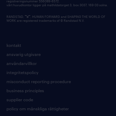
registreringsnummer 556089-6572.
vårt huvudkontor ligger på mathildatorget 3, box 3037, 169 03 solna.
RANDSTAD,
, HUMAN FORWARD and SHAPING THE WORLD OF
WORK are registered trademarks of © Randstad N.V.
kontakt
ansvarig utgivare
användarvillkor
integritetspolicy
misconduct reporting procedure
business principles
supplier code
policy om mänskliga rättigheter