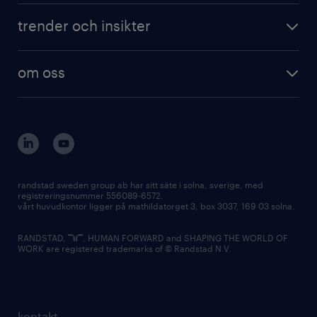
trender och insikter
om oss
randstad sweden group ab har sitt säte i solna, sverige, med
registreringsnummer 556089-6572.
vårt huvudkontor ligger på mathildatorget 3, box 3037, 169 03 solna.
RANDSTAD,
, HUMAN FORWARD and SHAPING THE WORLD OF
WORK are registered trademarks of © Randstad N.V.
kontakt