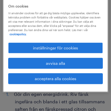
med energi, hålla förkylningen borta och
Om cookies
boosta humöret genom hela arbetsdagen.
Vi använder cookies för att ge dig bästa möjliga upplevelse, identifiera
tekniska problem och förbättra vår webbplats. Cookies hjälper oss även
Och hela hösten!
att visa mer relevant information i dina sökningar. Du kan välja att
acceptera eller avvisa dem, eller klicka på "anpassa" för att välja dina
preferenser. Du kan ändra dina val när som helst. Läs mer i vår
cookiepolicy.
inställningar för cookies
avvisa alla
acceptera alla cookies
Gör din egen energidrink. Riv färsk
ingefära och blanda i ett glas tillsammans
saften från en färskpressad citron och