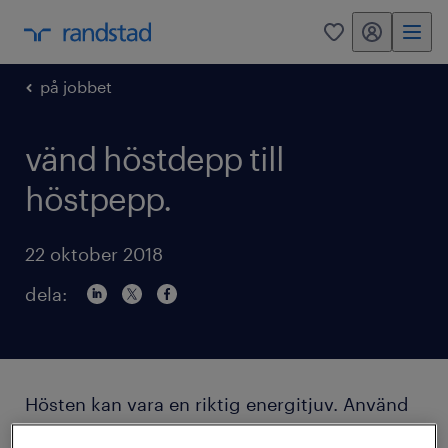
mitt randstad
0
på jobbet
vänd höstdepp till
höstpepp.
22 oktober 2018
dela:
Hösten kan vara en riktig energitjuv. Använd
dig av våra våra enkla knep för att fylla på