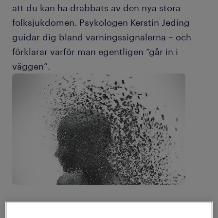
att du kan ha drabbats av den nya stora
folksjukdomen. Psykologen Kerstin Jeding
guidar dig bland varningssignalerna – och
förklarar varför man egentligen ”går in i
väggen”.