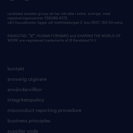
randstad sweden group ab har sitt säte i solna, sverige, med
registreringsnummer 556089-6572.
vårt huvudkontor ligger på mathildatorget 3, box 3037, 169 03 solna.
RANDSTAD,
, HUMAN FORWARD and SHAPING THE WORLD OF
WORK are registered trademarks of © Randstad N.V.
kontakt
ansvarig utgivare
användarvillkor
integritetspolicy
misconduct reporting procedure
business principles
supplier code