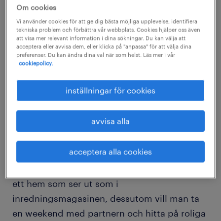
I dag är psykisk ohälsa den vanligaste
Om cookies
orsaken till sjukskrivningar i Sverige. Förra
Vi använder cookies för att ge dig bästa möjliga upplevelse, identifiera
tekniska problem och förbättra vår webbplats. Cookies hjälper oss även
året gjorde Arbetsmiljöverket en
att visa mer relevant information i dina sökningar. Du kan välja att
acceptera eller avvisa dem, eller klicka på "anpassa" för att välja dina
undersökning som visade att nästan var
preferenser. Du kan ändra dina val när som helst. Läs mer i vår
fjärde person mådde dåligt på grund av
cookiepolicy.
jobbet, en stor ökning jämfört med för två år
inställningar för cookies
sedan.
avvisa alla
– Man kan drabbas av utmattningssyndrom
av många olika orsaker. Vi har en stor press
acceptera alla cookies
på oss både på jobbet och hemma. Många
vill prestera bra på jobbet men samtidigt ha
ett hem som ser ut som i
inredningsmagasinen, dessutom vill man ta
en weekend med partnern och hitta på roliga