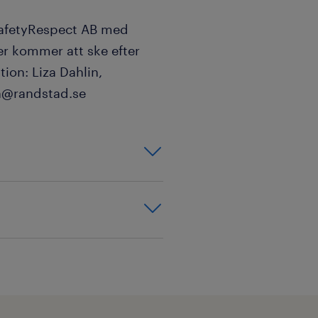
SafetyRespect AB med
er kommer att ske efter
ion: Liza Dahlin,
in@randstad.se
omi.
g eller revision,
lidering.
 samt månads-
olaget.
 både tal och
oncern.
ell rapportering