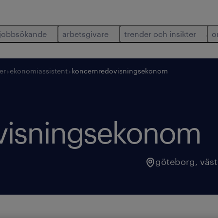
jobbsökande
arbetsgivare
trender och insikter
o
er
ekonomiassistent
koncernredovisningsekonom
visningsekonom
göteborg
,
väst