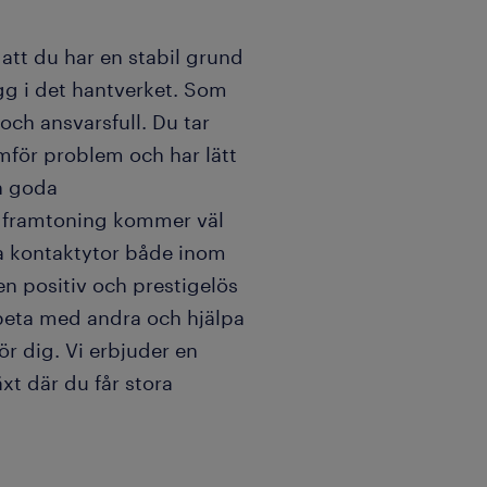
i att du har en stabil grund
gg i det hantverket. Som
och ansvarsfull. Du tar
amför problem och har lätt
in goda
 framtoning kommer väl
ga kontaktytor både inom
en positiv och prestigelös
rbeta med andra och hjälpa
för dig. Vi erbjuder en
äxt där du får stora