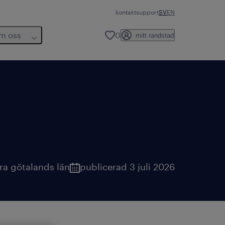
kontakt
support
SV
EN
m oss
0
mitt randstad
ra götalands län
publicerad 3 juli 2026