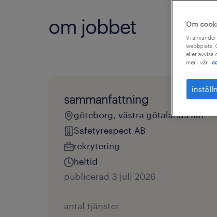
om jobbet
Om cook
Vi använder 
webbplats. C
eller avvisa
mer i vår
co
inställ
sammanfattning
göteborg, västra götalands län
Safetyrespect AB
rekrytering
heltid
publicerad 3 juli 2026
antal tjänster