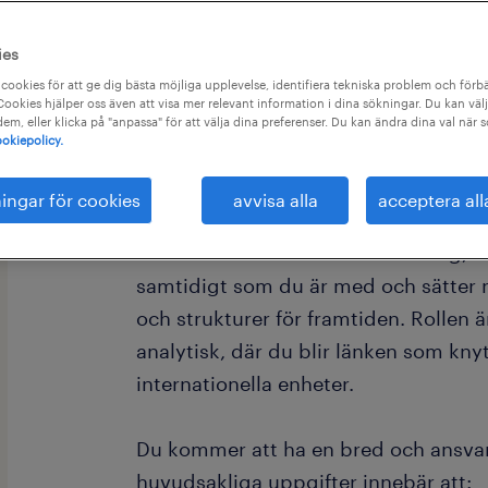
ies
10 dagar kvar att ansöka
cookies för att ge dig bästa möjliga upplevelse, identifiera tekniska problem och förbä
ookies hjälper oss även att visa mer relevant information i dina sökningar. Du kan välj
 dem, eller klicka på "anpassa" för att välja dina preferenser. Du kan ändra dina val när 
okiepolicy.
Som koncernredovisningsekonom hos
ningar för cookies
avvisa alla
acceptera all
du nära vår Group CFO. I den här roll
ansvar för koncernens redovisning, k
samtidigt som du är med och sätter n
och strukturer för framtiden. Rollen 
analytisk, där du blir länken som knyt
internationella enheter.
Du kommer att ha en bred och ansvars
huvudsakliga uppgifter innebär att: