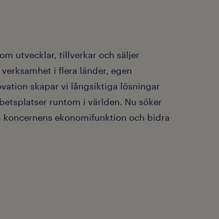
i Norge, USA, UK,
de).
 kunskaper i
ens bolag.
 utvecklar, tillverkar och säljer
 siffror och
 verksamhet i flera länder, egen
emöten.
vation skapar vi långsiktiga lösningar
rnens
rbetsplatser runtom i världen. Nu söker
rbetet kring
la koncernens ekonomifunktion och bidra
 av koncernens