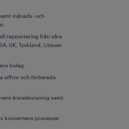
 samt månads- och
t.
ell rapportering från våra
SA, UK, Tyskland, Litauen
ens bolag.
 siffror och förbereda
rnens årsredovisning samt
.
 av koncernens processer