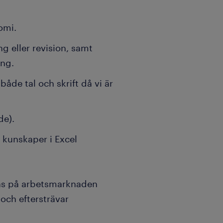
omi.
g eller revision, samt
ing.
både tal och skrift då vi är
de).
 kunskaper i Excel
tens på arbetsmarknaden
 och eftersträvar