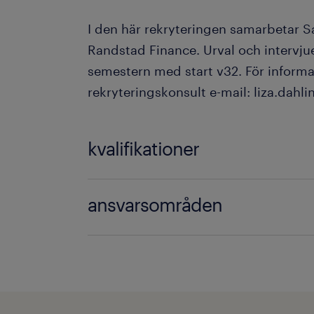
I den här rekryteringen samarbetar 
Randstad Finance. Urval och intervju
semestern med start v32. För informat
rekryteringskonsult e-mail: liza.dahl
kvalifikationer
Akademisk utbildning inom ekon
ansvarsområden
Några års erfarenhet av redovisnin
samt tidigare erfarenhet av konso
Ansvara för löpande redovisning
och årsbokslut för det svenska b
Flytande i engelska och svenska i
skrift då vi är en internationell k
Kvalitetssäkra och ta emot finansi