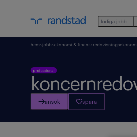
lediga jobb
hem
jobb
ekonomi & finans
redovisningsekonom
professional
koncernredo
ansök
spara