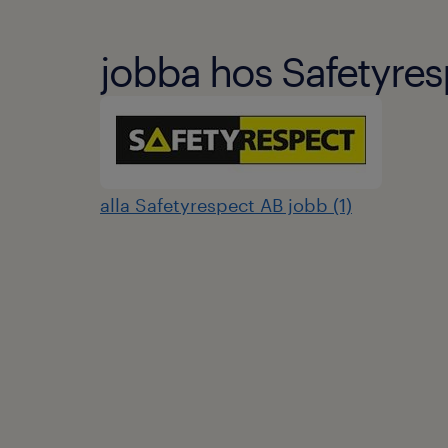
jobba hos Safetyre
alla Safetyrespect AB jobb (1)