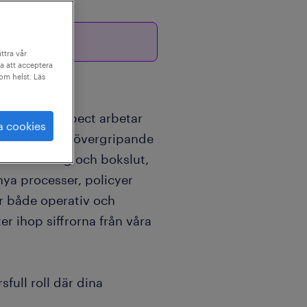
ttra vår
a att acceptera
som helst. Läs
 SafetyRespect arbetar
a cookies
en får du ett övergripande
onsolidering och bokslut,
ya processer, policyer
är både operativ och
er ihop siffrorna från våra
full roll där dina