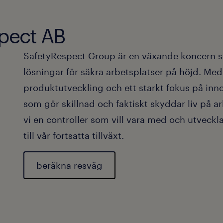
från våra utländska dotterbolag 
Erfarenhet av Navision (meriteran
Tyskland, Litauen och Turkiet.
Erfarenhet av Power BI samt goda
spect AB
Driva konsolideringen av koncern
Excel (meriterande).
SafetyRespect Group är en växande koncern som
Sammanställa rapporter, analysera
lösningar för säkra arbetsplatser på höjd. Med
förbereda underlag inför styrels
produktutveckling och ett starkt fokus på inno
Hålla ihop och ansvara för konce
som gör skillnad och faktiskt skyddar liv på a
årsredovisning samt koordinera a
vi en controller som vill vara med och utveck
noterna.
till vår fortsatta tillväxt.
Utveckla och driva förbättringar
processer och rutiner.
beräkna resväg