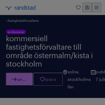
mitt randstad
0
fastighetsförvaltare
professional
kommersiell
fastighetsförvaltare till
område östermalm/kista i
stockholm
solna
,
publ
ansök
spara
stockholms
7 ju
län