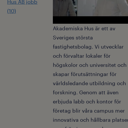
bygg, ekonomi eller motsvarande
Hus AB jobb
fastighetsavdelningen
(10)
Erfarenhet av fastighetsförvaltning, affärsdrivna
Att driva affären genom aktiv vakanshantering,
kundrelationer och uthyrning
omförhandlingar och identifiering av
Akademiska Hus är ett av
Erfarenhet av hyresförhandling, avtalshantering
utvecklingsmöjligheter
och att driva utvecklings- och
Sveriges största
Att initiera, prioritera och följa upp utvecklings-
investeringsärenden
och investeringsprojekt
fastighetsbolag. Vi utvecklar
Vana av att arbeta med resultatansvar och
och förvaltar lokaler för
Att säkerställa att beslut genomförs och följs
affärsstyrning
upp i linje med områdets mål
högskolor och universitet och
Vana att arbeta i fastighetssystem och en god
skapar förutsättningar för
Samarbete i tvärfunktionella team för en stark
digital mognad
och samlad kundleverans
världsledande utbildning och
Mycket goda kunskaper i svenska och engelska,
forskning. Genom att även
i tal och skrift
erbjuda labb och kontor för
Bakgrundskontroll kommer att genomföras på
företag blir våra campus mer
slutkandidater
innovativa och hållbara platser