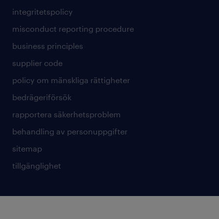
integritetspolicy
misconduct reporting procedure
business principles
supplier code
policy om mänskliga rättigheter
bedrägeriförsök
rapportera säkerhetsproblem
behandling av personuppgifter
sitemap
tillgänglighet