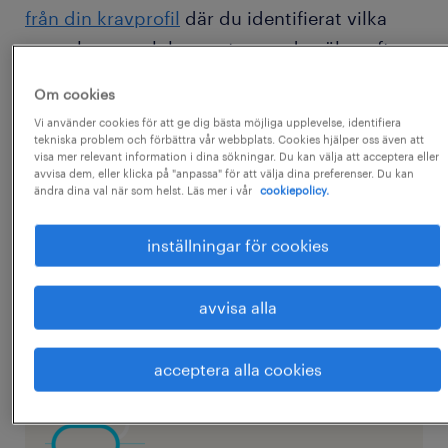
från d
i
n kravprofil
där du identifierat vilka
egenskaper och kompetenser du söker efter.
Frågorna bör sedan i sin tur vara
Om cookies
beteendeinriktade och ställas som öppna,
Vi använder cookies för att ge dig bästa möjliga upplevelse, identifiera
undersökande och förklarande/klargörande.
tekniska problem och förbättra vår webbplats. Cookies hjälper oss även att
visa mer relevant information i dina sökningar. Du kan välja att acceptera eller
avvisa dem, eller klicka på "anpassa" för att välja dina preferenser. Du kan
ändra dina val när som helst. Läs mer i vår
cookiepolicy.
Nedan följer exempel på användbara frågor
och exempel på de olika typerna av frågor
inställningar för cookies
kopplade till en vanligt eftersökt kompetens.
Vi har även satt ihop en intervjuguide med
avvisa alla
massa värdefulla tips för hur du optimerar
intervjun.
acceptera alla cookies