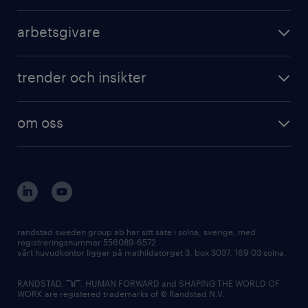
arbetsgivare
trender och insikter
om oss
randstad sweden group ab har sitt säte i solna, sverige, med
registreringsnummer 556089-6572.
vårt huvudkontor ligger på mathildatorget 3, box 3037, 169 03 solna.
RANDSTAD,
, HUMAN FORWARD and SHAPING THE WORLD OF
WORK are registered trademarks of © Randstad N.V.