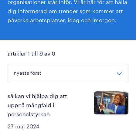
organisationer står inför. Vi är här för att hålla
dig informerad om trender som kommer att
påverka arbetsplatser, idag och imorgon.
artiklar 1 till 9 av 9
så kan vi hjälpa dig att
uppnå mångfald i
personalstyrkan.
27 maj 2024