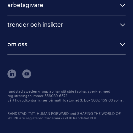
operativa roller
arbetsgivare
professional
specialiserade roller
bli kund
digital
digital
trender och insikter
operational
karriärtips
karriärvägar
HR trender
professional
lediga jobb
om oss
press (ny)
digital
vilka är vi
rapporter
enterprise
randstad i sverige
våra tjänster
vårt ansvar i samhället
jobba på randstad
randstad sweden group ab har sitt säte i solna, sverige, med
registreringsnummer 556089-6572.
kontakt
vårt huvudkontor ligger på mathildatorget 3, box 3037, 169 03 solna.
RANDSTAD,
, HUMAN FORWARD and SHAPING THE WORLD OF
WORK are registered trademarks of © Randstad N.V.