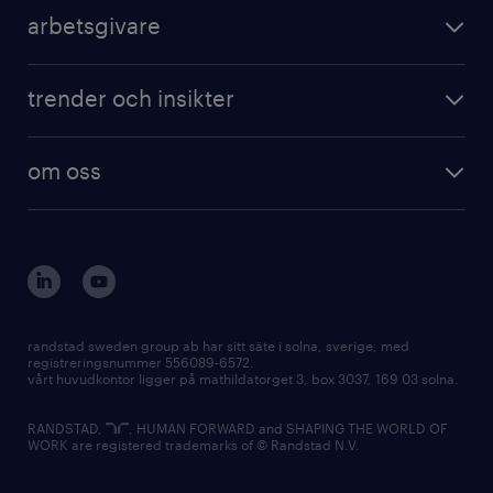
arbetsgivare
trender och insikter
om oss
randstad sweden group ab har sitt säte i solna, sverige, med
registreringsnummer 556089-6572.
vårt huvudkontor ligger på mathildatorget 3, box 3037, 169 03 solna.
RANDSTAD,
, HUMAN FORWARD and SHAPING THE WORLD OF
WORK are registered trademarks of © Randstad N.V.