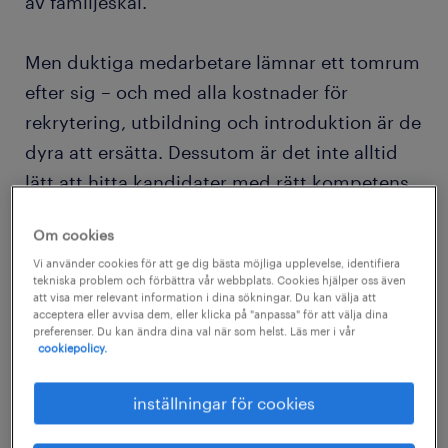
av familjeskäl.
Men duktiga medarbetare lämnar ett tomrum
efter sig – och med alla kostnader för
rekrytering, utbildning och introduktion är de
dyra att ersätta. Dessutom är det inte alltid
lätt att hitta kandidater med rätt kompetens,
så det är vettigt att försöka behålla befintliga
Om cookies
medarbetare snarare än att hitta nya.
Vi använder cookies för att ge dig bästa möjliga upplevelse, identifiera
tekniska problem och förbättra vår webbplats. Cookies hjälper oss även
att visa mer relevant information i dina sökningar. Du kan välja att
Att behålla medarbetare handlar om mer än
acceptera eller avvisa dem, eller klicka på "anpassa" för att välja dina
enbart pengar. När högpresterande
preferenser. Du kan ändra dina val när som helst. Läs mer i vår
cookiepolicy.
medarbetare går vidare förändras dynamiken
i det kvarvarande teamet. Skickliga
inställningar för cookies
medarbetare motiverar sina kollegor, och när