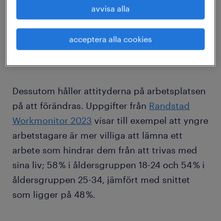
de slutar minskar produktiviteten. Om du är
avvisa alla
mitt uppe i en omfattande produktion eller
genomgår en logistisk expansion och måste
acceptera alla cookies
upprätthålla produktiviteten, vill du ha ett
stabilt team.
Dessutom håller attityderna på arbetsplatsen
på att förändras. Uppgifter från
Randstad
Workmonitor 2023
visar till exempel att yngre
arbetstagare är mer villiga att lämna ett
arbete som hindrar dem från att trivas med
sina liv; 58 % i åldersgruppen 18-24 och 54 % i
åldersgruppen 25-34, jämfört med snittet
som ligger på 48 %.