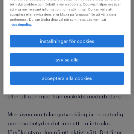
tekniska problem och förbättra vår webbplats. Cookies hjälper oss även
långsamma processen med att anpassa sig
att visa mer relevant information i dina sökningar. Du kan välja att
acceptera eller avvisa dem, eller klicka på "anpassa" för att välja dina
till nya marknadsförhållanden och tekniska
preferenser. Du kan ändra dina val när som helst. Läs mer i vår
framsteg är en produkt av medarbetarnas
cookiepolicy.
lärande och utveckling samt ledarskap. Den
inställningar för cookies
här processen kan ske naturligt, men det som
ser ut som en naturlig utveckling är ofta
avvisa alla
resultatet av målmedvetna initiativ för
kompetensutveckling av personalen. Ibland
acceptera alla cookies
implementeras dessa initiativ i hela företaget,
andra gånger kommer de från enskilda team
eller till och med från enskilda medarbetare.
Men även om talangutveckling är en naturlig
process betyder det inte att du inte ska
försöka styra den på ett aktivt sätt. Det finns