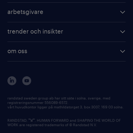
arbetsgivare
trender och insikter
om oss
randstad sweden group ab har sitt säte i solna, sverige, med
registreringsnummer 556089-6572.
vårt huvudkontor ligger på mathildatorget 3, box 3037, 169 03 solna.
RANDSTAD,
, HUMAN FORWARD and SHAPING THE WORLD OF
WORK are registered trademarks of © Randstad N.V.