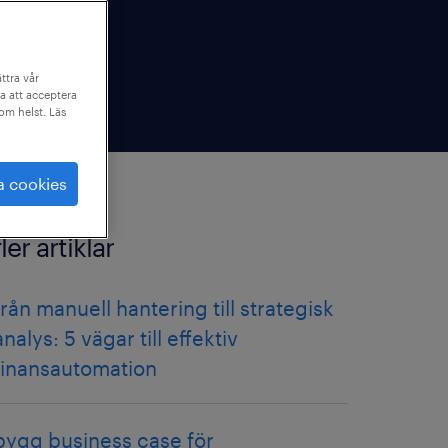
ttra vår
a att acceptera
som helst. Läs
a cookies
fler artiklar
från manuell hantering till strategisk
analys: 5 vägar till effektiv
finansautomation
bygg business case för