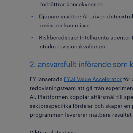
förbättrar konsekvensen.
Djupare insikter: AI-driven dataextr
revisorer kan missa.
Riskberedskap: Intelligenta agenter f
stärka revisionskvaliteten.
2. ansvarsfullt införande som k
EY lanserade
EY.ai Value Accelerator
för 
redovisningsteam att gå från experiment
AI. Plattformen kopplar affärsmål till spe
sektorsspecifika fördelar och skapar en 
programmen levererar mätbara resultat ist
Viktiga slutsatser: