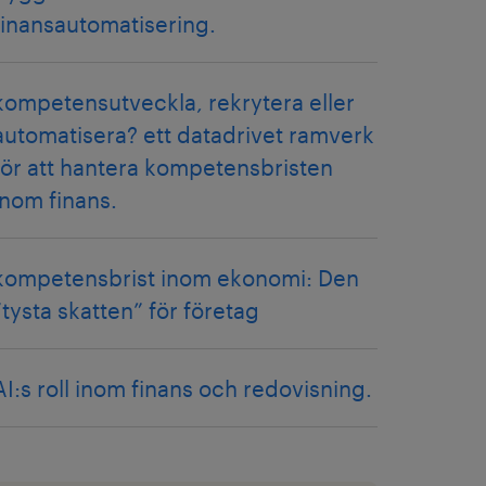
finansautomatisering.
kompetensutveckla, rekrytera eller
automatisera? ett datadrivet ramverk
för att hantera kompetensbristen
inom finans.
kompetensbrist inom ekonomi: Den
“tysta skatten” för företag
AI:s roll inom finans och redovisning.