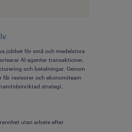
lv
lva jobbet för små och medelstora
riserar AI-agenter transaktioner,
akturering och betalningar. Genom
er får revisorer och ekonomiteam
framtidsinriktad strategi.
rannhet utan arbete efter