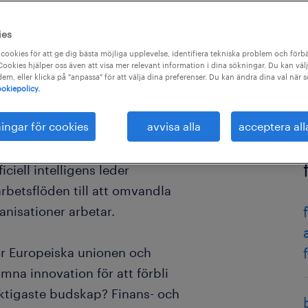
ies
cookies för att ge dig bästa möjliga upplevelse, identifiera tekniska problem och förbä
ookies hjälper oss även att visa mer relevant information i dina sökningar. Du kan välj
 dem, eller klicka på "anpassa" för att välja dina preferenser. Du kan ändra dina val när 
okiepolicy.
ningar för cookies
avvisa alla
acceptera all
ciell intelligens leder
arbetsflöden till att omvandla
anisationer arbetar.
ör Europeiska unionen och
na innovation för att förbli
iktigaste budskap? Finans- och