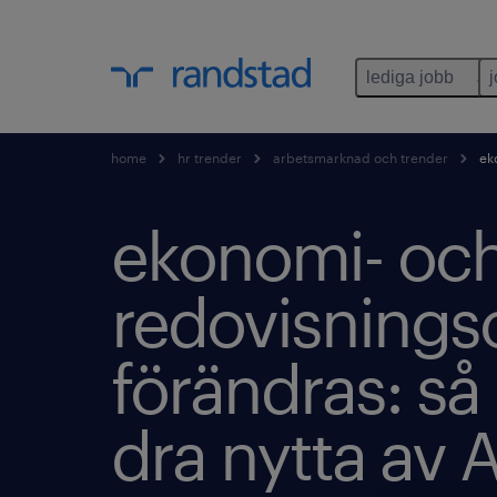
lediga jobb
home
hr trender
arbetsmarknad och trender
eko
ekonomi- oc
redovisning
förändras: så
dra nytta av A