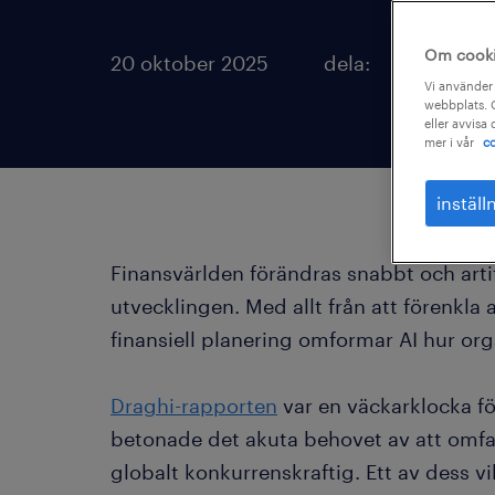
Om cook
20 oktober 2025
dela:
Vi använder 
webbplats. C
eller avvisa
mer i vår
co
inställ
Finansvärlden förändras snabbt och artifi
utvecklingen. Med allt från att förenkla 
finansiell planering omformar AI hur org
Draghi-rapporten
var en väckarklocka f
betonade det akuta behovet av att omfam
globalt konkurrenskraftig. Ett av dess v