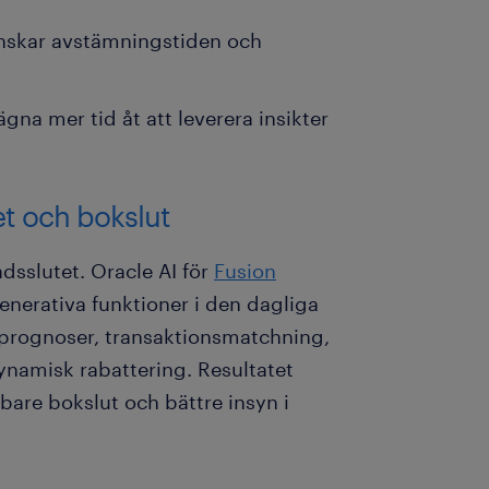
nskar avstämningstiden och
gna mer tid åt att leverera insikter
et och bokslut
adsslutet. Oracle AI för
Fusion
enerativa funktioner i den dagliga
tsprognoser, transaktionsmatchning,
namisk rabattering. Resultatet
bare bokslut och bättre insyn i