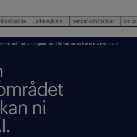
jobbsökande
arbetsgivare
trender och insikter
om os
nomi- och redovisningsområdet förändras: så kan ni dra nytta av ai.
h
sområdet
 kan ni
I.