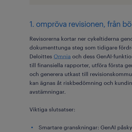
1. ompröva revisionen, från börj
Revisorerna kortar ner cykeltiderna ge
dokumenttunga steg som tidigare fördr
Deloittes
Omnia
och dess GenAI-funktio
till finansiella rapporter, utföra förs
och generera utkast till revisionskommun
kan ägnas åt riskbedömning och kundinsi
avstämningar.
Viktiga slutsatser:
Smartare granskningar: GenAI påsk