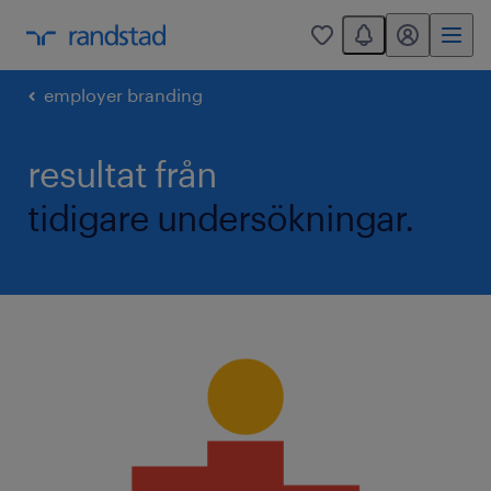
You have 0 unread
mitt randstad
0
employer branding
resultat från
tidigare undersökningar.