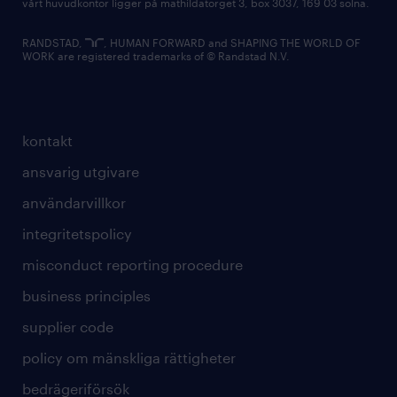
vårt huvudkontor ligger på mathildatorget 3, box 3037, 169 03 solna.
RANDSTAD,
, HUMAN FORWARD and SHAPING THE WORLD OF
WORK are registered trademarks of © Randstad N.V.
kontakt
ansvarig utgivare
användarvillkor
integritetspolicy
misconduct reporting procedure
business principles
supplier code
policy om mänskliga rättigheter
bedrägeriförsök