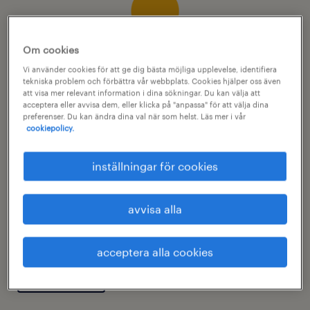
Om cookies
Vi använder cookies för att ge dig bästa möjliga upplevelse, identifiera
tekniska problem och förbättra vår webbplats. Cookies hjälper oss även
att visa mer relevant information i dina sökningar. Du kan välja att
acceptera eller avvisa dem, eller klicka på "anpassa" för att välja dina
preferenser. Du kan ändra dina val när som helst. Läs mer i vår
cookiepolicy.
inställningar för cookies
randstad employer brand
avvisa alla
research 2020.
acceptera alla cookies
läs mer