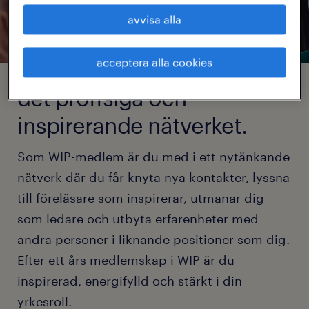
avvisa alla
acceptera alla cookies
det proffsiga och
inspirerande nätverket.
Som WIP-medlem är du med i ett nytänkande
nätverk där du får knyta nya kontakter, lyssna
till föreläsare som inspirerar, utmanar dig
som ledare och utbyta erfarenheter med
andra personer i liknande positioner som dig.
Efter ett års medlemskap i WIP är du
inspirerad, energifylld och stärkt i din
yrkesroll.