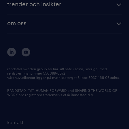
trender och insikter
om oss
randstad sweden group ab har sitt säte i solna, sverige, med
registreringsnummer 556089-6572.
vårt huvudkontor ligger på mathildatorget 3, box 3037, 169 03 solna.
RANDSTAD,
, HUMAN FORWARD and SHAPING THE WORLD OF
WORK are registered trademarks of © Randstad N.V.
kontakt