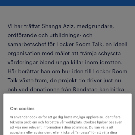
Vi har träffat Shanga Aziz, medgrundare,
ordförande och utbildnings- och
samarbetschef för Locker Room Talk, en ideell
organisation med målet att främja schyssta
värderingar bland unga killar inom idrotten.
Här berättar han om hur idén till Locker Room
Talk växte fram, de projekt de driver just nu
och vad donationen från Randstad kan bidra
till.
Om cookies
Allting tog sin början i Finspång 2016 när de
Vi använder cookies för att ge dig bästa möjliga upplevelse, identifiera
tekniska problem och förbättra vår webbplats. Cookies hjälper oss även
två ungdomarna Shanga Aziz och Rogerio
att visa mer relevant information i dina sökningar. Du kan välja att
acceptera eller avvisa dem, eller klicka på "anpassa" för att välja dina
Silva skulle starta ett UF-företag.