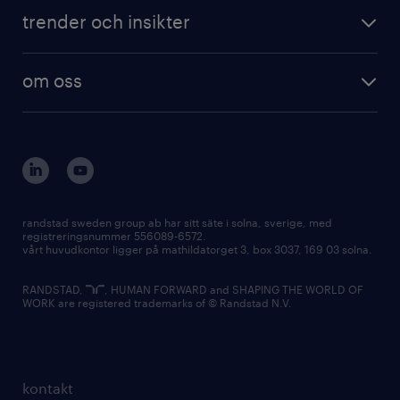
trender och insikter
om oss
randstad sweden group ab har sitt säte i solna, sverige, med
registreringsnummer 556089-6572.
vårt huvudkontor ligger på mathildatorget 3, box 3037, 169 03 solna.
RANDSTAD,
, HUMAN FORWARD and SHAPING THE WORLD OF
WORK are registered trademarks of © Randstad N.V.
kontakt