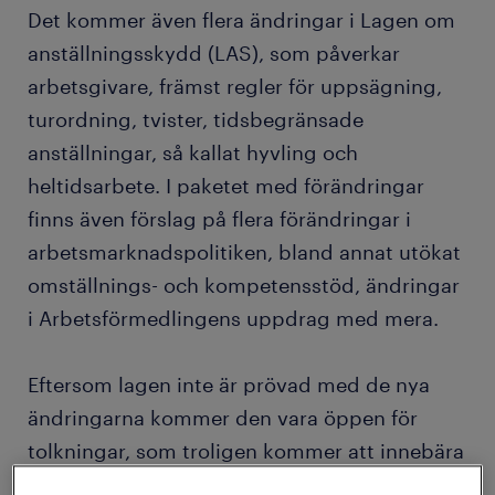
Det kommer även flera ändringar i Lagen om
anställningsskydd (LAS), som påverkar
arbetsgivare, främst regler för uppsägning,
turordning, tvister, tidsbegränsade
anställningar, så kallat hyvling och
heltidsarbete. I paketet med förändringar
finns även förslag på flera förändringar i
arbetsmarknadspolitiken, bland annat utökat
omställnings- och kompetensstöd, ändringar
i Arbetsförmedlingens uppdrag med mera.
Eftersom lagen inte är prövad med de nya
ändringarna kommer den vara öppen för
tolkningar, som troligen kommer att innebära
en del rättsliga prövningar. Därför är det flera