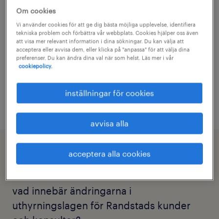
frågor som i nuläget inte går att besvara.
Om cookies
Vi använder cookies för att ge dig bästa möjliga upplevelse, identifiera
tekniska problem och förbättra vår webbplats. Cookies hjälper oss även
Om du vill veta mer kan du gå in och läsa på
att visa mer relevant information i dina sökningar. Du kan välja att
acceptera eller avvisa dem, eller klicka på "anpassa" för att välja dina
regeringens hemsida.
preferenser. Du kan ändra dina val när som helst. Läs mer i vår
cookiepolicy.
regeringen.se
inställningar för cookies
avvisa alla
acceptera alla cookies
svar riktade till Randstads kunder
vad innebär ändringarna i
uthyrningslagen för Randstads kunder