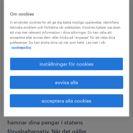
Om cookies
Vi använder cookies för att ge dig bästa möjliga upplevelse, identifiera
tekniska problem och förbättra vår webbplats. Cookies hjälper oss även
att visa mer relevant information i dina sökningar. Du kan välja att
acceptera eller avvisa dem, eller klicka på "anpassa" för att välja dina
preferenser. Du kan ändra dina val när som helst. Läs mer i vår
cookiepolicy.
Hur stor del av min pension styr jag själv
inställningar för cookies
över?
- Det beror på hur man ser det.
avvisa alla
Premiepensionen är 2,5 procent av din lön
upp till cirka 36 000 kronor per månad. Den
acceptera alla cookies
kan du själv välja att placera i olika fonder om
du vill, men du kan också låta bli och då
hamnar dina pengar i statens
förvalsalternativ. När det gäller