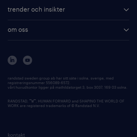
trender och insikter
om oss
randstad sweden group ab har sitt säte i solna, sverige, med
registreringsnummer 556089-6572.
vårt huvudkontor ligger på mathildatorget 3, box 3037, 169 03 solna.
RANDSTAD,
, HUMAN FORWARD and SHAPING THE WORLD OF
WORK are registered trademarks of © Randstad N.V.
kontakt