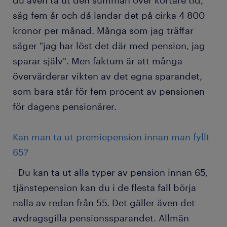
du även ta ut den summan över kortare tid,
säg fem år och då landar det på cirka 4 800
kronor per månad. Många som jag träffar
säger "jag har löst det där med pension, jag
sparar själv". Men faktum är att många
övervärderar vikten av det egna sparandet,
som bara står för fem procent av pensionen
för dagens pensionärer.
Kan man ta ut premiepension innan man fyllt
65?
- Du kan ta ut alla typer av pension innan 65,
tjänstepension kan du i de flesta fall börja
nalla av redan från 55. Det gäller även det
avdragsgilla pensionssparandet. Allmän