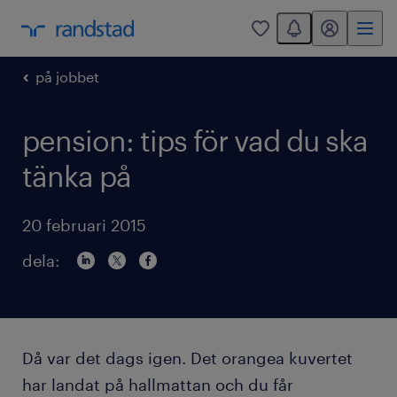
You have 0 unread
mitt randstad
0
på jobbet
pension: tips för vad du ska
tänka på
20 februari 2015
dela:
Då var det dags igen. Det orangea kuvertet
har landat på hallmattan och du får