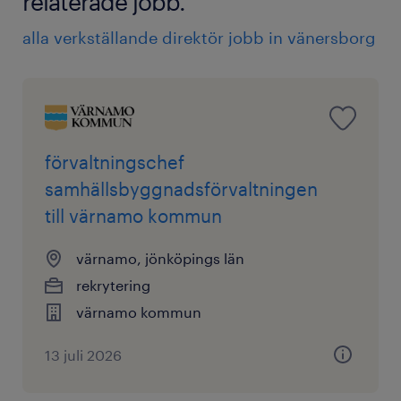
relaterade jobb.
frågor kring tjänsten är du välkommen att ta kontakt
på jenny.gillard@randstad.se eller på 070 793 27 41.
alla verkställande direktör jobb in vänersborg
Varmt välkommen med din intresseanmälan senast
den 30 augusti.
förvaltningschef
samhällsbyggnadsförvaltningen
till värnamo kommun
värnamo, jönköpings län
rekrytering
värnamo kommun
13 juli 2026