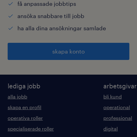
få anpassade jobbtips
ansöka snabbare till jobb
ha alla dina ansökningar samlade
skapa konto
lediga jobb
arbetsgiva
alla jobb
bli kund
skapa en profil
operational
operativa roller
professional
specialiserade roller
digital