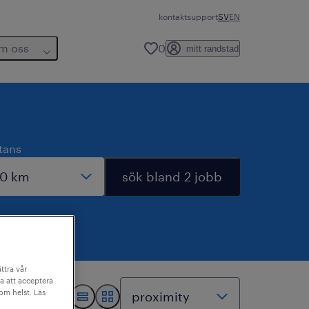
kontakt
support
SV
EN
m oss
0
mitt randstad
tans
sök bland 2 jobb
ttra vår
a att acceptera
som helst. Läs