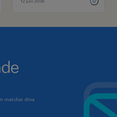
12 juni 2026
nde
om matchar dina