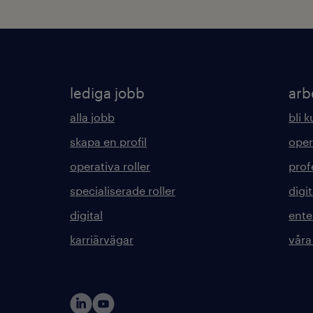
lediga jobb
arb
alla jobb
bli 
skapa en profil
oper
operativa roller
prof
specialiserade roller
digit
digital
ente
karriärvägar
våra