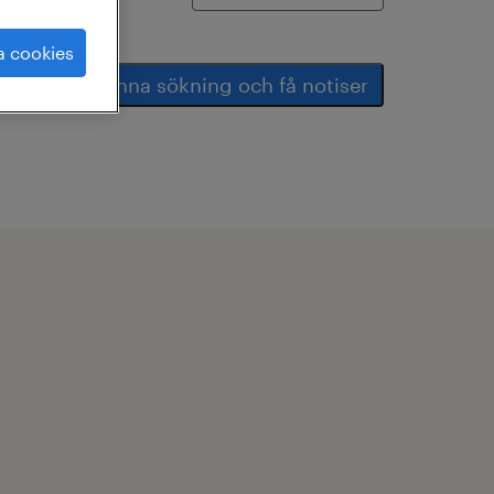
a cookies
spara denna sökning och få notiser