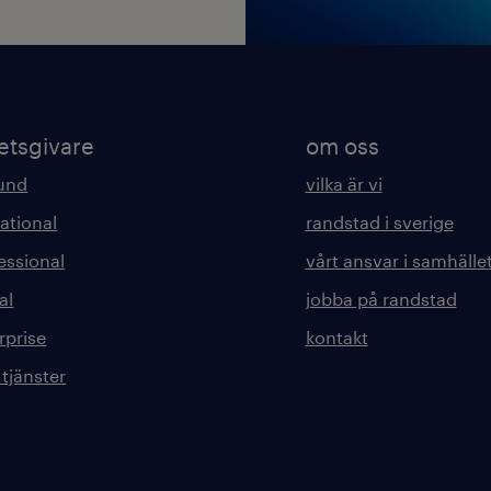
etsgivare
om oss
kund
vilka är vi
ational
randstad i sverige
essional
vårt ansvar i samhälle
al
jobba på randstad
rprise
kontakt
 tjänster