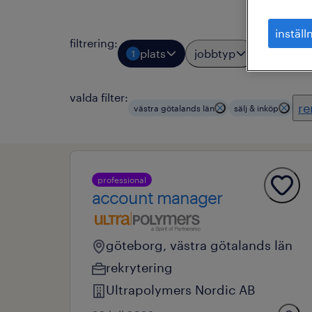
inställ
filtrering
:
plats
jobbtyp
yrkes
1
1
valda filter:
re
västra götalands län
sälj & inköp
professional
account manager
göteborg, västra götalands län
rekrytering
Ultrapolymers Nordic AB