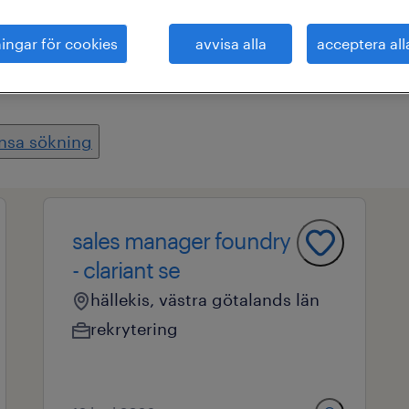
ningar för cookies
avvisa alla
acceptera all
område
alla filter
2
nsa sökning
sales manager foundry
- clariant se
hällekis, västra götalands län
rekrytering