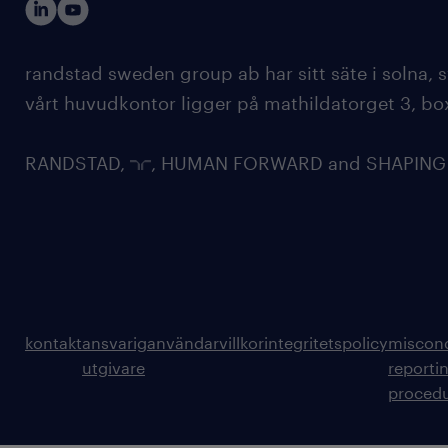
randstad sweden group ab har sitt säte i solna
vårt huvudkontor ligger på mathildatorget 3, bo
RANDSTAD,
, HUMAN FORWARD and SHAPING TH
kontakt
ansvarig
användarvillkor
integritetspolicy
miscon
utgivare
reporti
proced