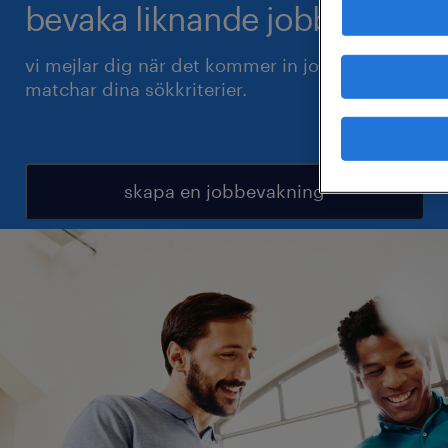
bevaka liknande jobb.
vi mejlar dig när det kommer in jobb som
matchar dina sökkriterier.
skapa en jobbevakning