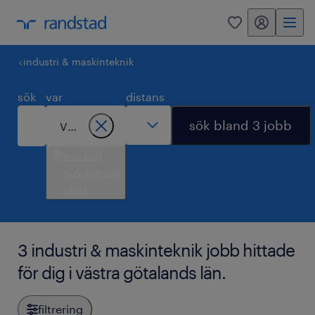
mitt randstad
0
industri & maskinteknik
sök
var
distans
sök bland 3 jobb
använd
nuvarande
plats
3 industri & maskinteknik jobb hittade
för dig i västra götalands län.
filtrering