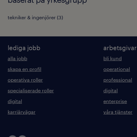
tekniker & ingenjörer
(
3
)
lediga jobb
arbetsgiva
alla jobb
bli kund
skapa en profil
operational
operativa roller
professional
specialiserade roller
digital
digital
enterprise
karriärvägar
våra tjänster