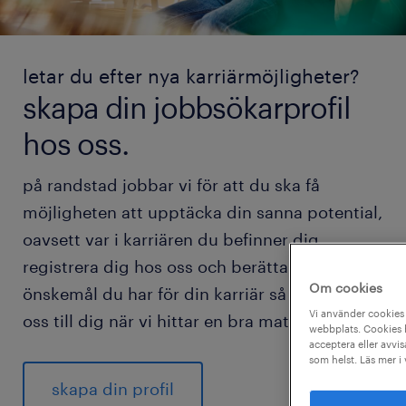
letar du efter nya karriärmöjligheter?
skapa din jobbsökarprofil
hos oss.
på randstad jobbar vi för att du ska få
möjligheten att upptäcka din sanna potential,
oavsett var i karriären du befinner dig.
registrera dig hos oss och berätta vilka
Om cookies
önskemål du har för din karriär så hör vi av
Vi använder cookies 
oss till dig när vi hittar en bra match för dig.
webbplats. Cookies h
acceptera eller avvis
som helst. Läs mer i
skapa din profil