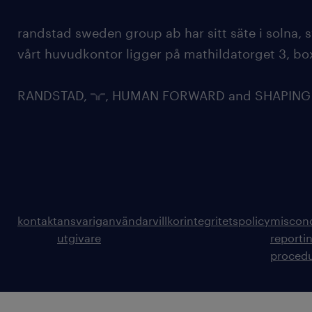
randstad sweden group ab har sitt säte i solna
vårt huvudkontor ligger på mathildatorget 3, bo
RANDSTAD,
, HUMAN FORWARD and SHAPING TH
kontakt
ansvarig
användarvillkor
integritetspolicy
miscon
utgivare
reporti
proced