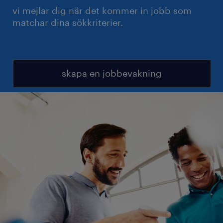
vi mejlar dig när det kommer in jobb som
matchar dina sökkriterier.
skapa en jobbevakning