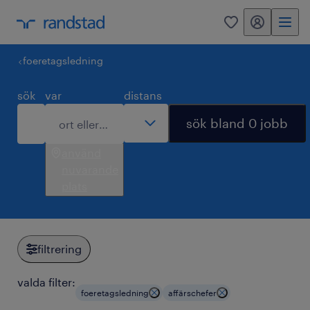
mitt randstad
0
foeretagsledning
sök
var
distans
sök bland 0 jobb
använd
nuvarande
plats
filtrering
valda filter:
foeretagsledning
affärschefer