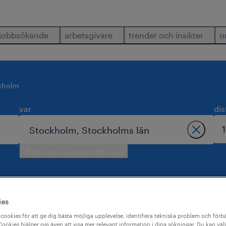
jobbsökande
arbetsgivare
trender och insikter
o
kholm
var
dis
använd nuvarande plats
ies
ör dig i stockholm.
cookies för att ge dig bästa möjliga upplevelse, identifiera tekniska problem och förbä
ookies hjälper oss även att visa mer relevant information i dina sökningar. Du kan välj