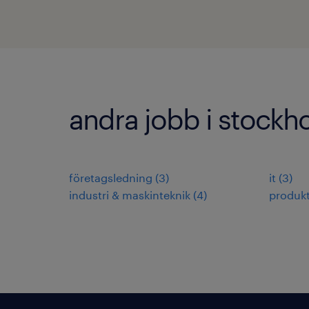
andra jobb i stockh
företagsledning
(
3
)
it
(
3
)
industri & maskinteknik
(
4
)
produk