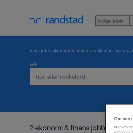
lediga jobb
hem
jobb
ekonomi & finans
stockholms län
stoc
sök
Om cook
2 ekonomi & finans jobb hittade f
Vi använder 
webbplats. C