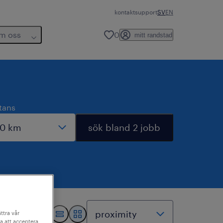
kontakt
support
SV
EN
m oss
0
mitt randstad
tans
sök bland 2 jobb
ttra vår
a att acceptera