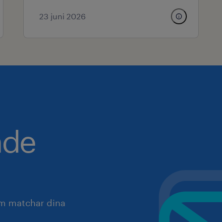
23 juni 2026
nde
om matchar dina