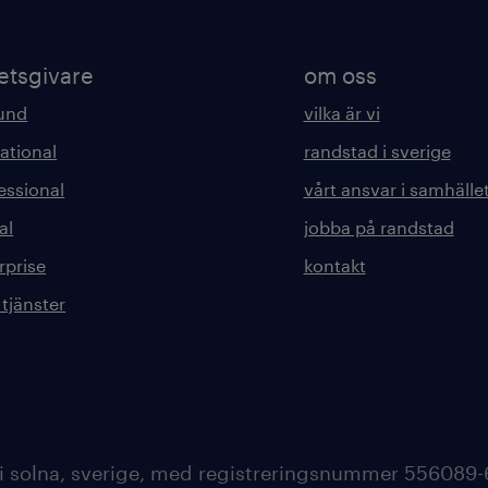
etsgivare
om oss
kund
vilka är vi
ational
randstad i sverige
essional
vårt ansvar i samhälle
al
jobba på randstad
rprise
kontakt
 tjänster
 i solna, sverige, med registreringsnummer 556089-