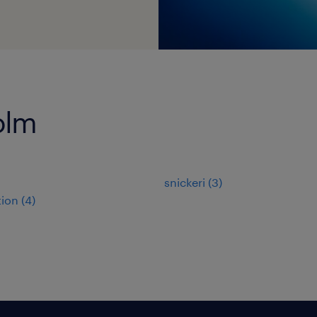
olm
snickeri
(
3
)
tion
(
4
)