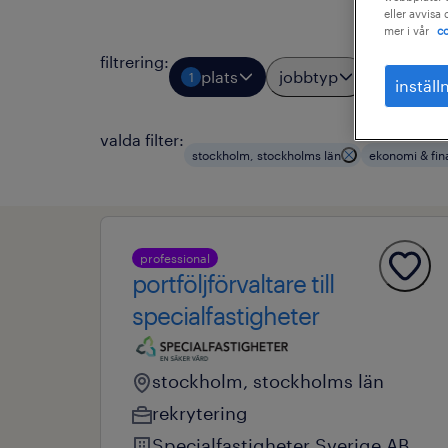
eller avvisa
mer i vår
co
filtrering
:
plats
jobbtyp
yrkes
1
1
inställ
valda filter:
stockholm, stockholms län
ekonomi & fin
professional
portföljförvaltare till
specialfastigheter
stockholm, stockholms län
rekrytering
Specialfastigheter Sverige AB