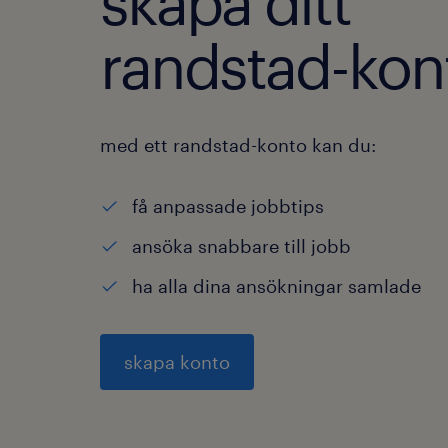
skapa ditt
randstad-kon
med ett randstad-konto kan du:
få anpassade jobbtips
ansöka snabbare till jobb
ha alla dina ansökningar samlade
skapa konto