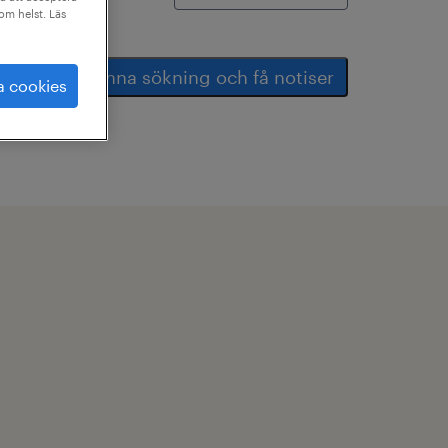
som helst. Läs
spara denna sökning och få notiser
a cookies