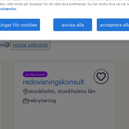
 dem, eller klicka på "anpassa" för att välja dina preferenser. Du kan ändra dina val när 
okiepolicy.
område
alla filter
2
ningar för cookies
avvisa alla
acceptera all
rensa sökning
ans
professional
redovisningskonsult
stockholm, stockholms län
rekrytering