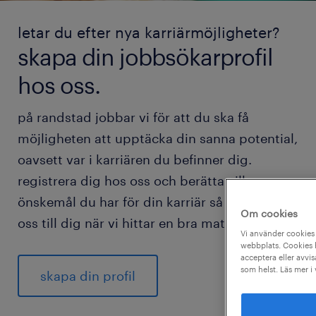
letar du efter nya karriärmöjligheter?
skapa din jobbsökarprofil
hos oss.
på randstad jobbar vi för att du ska få
möjligheten att upptäcka din sanna potential,
oavsett var i karriären du befinner dig.
registrera dig hos oss och berätta vilka
önskemål du har för din karriär så hör vi av
Om cookies
oss till dig när vi hittar en bra match för dig.
Vi använder cookies 
webbplats. Cookies h
acceptera eller avvis
som helst. Läs mer i
skapa din profil