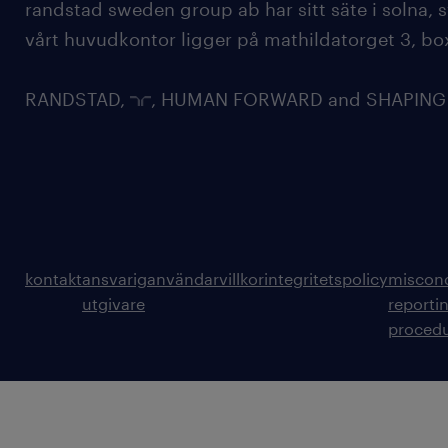
randstad sweden group ab har sitt säte i solna
vårt huvudkontor ligger på mathildatorget 3, bo
RANDSTAD,
, HUMAN FORWARD and SHAPING TH
kontakt
ansvarig
användarvillkor
integritetspolicy
miscon
utgivare
reporti
proced