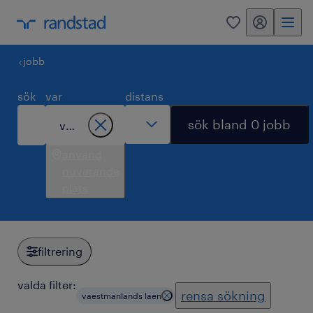
mitt randstad
0
jobb
sök
var
distans
sök bland 0 jobb
använd
nuvarande
plats
filtrering
valda filter:
rensa sökning
vaestmanlands laen