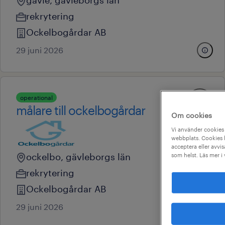
gävle, gävleborgs län
rekrytering
Ockelbogårdar AB
29 juni 2026
operational
målare till ockelbogårdar
Om cookies
Vi använder cookies 
webbplats. Cookies h
acceptera eller avvis
ockelbo, gävleborgs län
som helst. Läs mer i
rekrytering
Ockelbogårdar AB
29 juni 2026