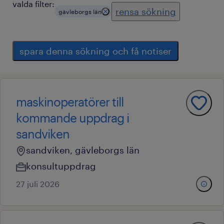
valda filter:
rensa sökning
gävleborgs län
spara denna sökning och få notiser
maskinoperatörer till
kommande uppdrag i
sandviken
sandviken, gävleborgs län
konsultuppdrag
27 juli 2026