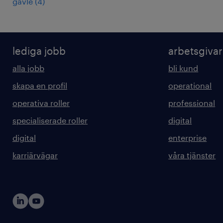
gävle
(
4
)
lediga jobb
arbetsgiva
alla jobb
bli kund
skapa en profil
operational
operativa roller
professional
specialiserade roller
digital
digital
enterprise
karriärvägar
våra tjänster