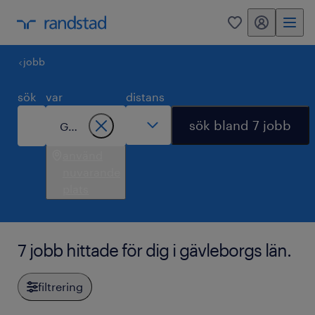
mitt randstad
0
jobb
sök
var
distans
sök bland 7 jobb
använd
nuvarande
plats
7 jobb hittade för dig i gävleborgs län.
filtrering