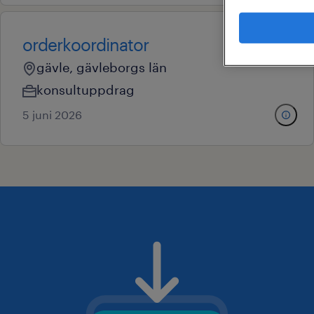
orderkoordinator
gävle, gävleborgs län
konsultuppdrag
5 juni 2026