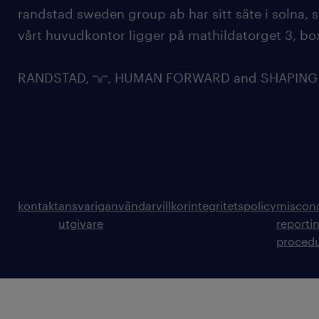
randstad sweden group ab har sitt säte i solna
vårt huvudkontor ligger på mathildatorget 3, bo
RANDSTAD,
, HUMAN FORWARD and SHAPING TH
kontakt
ansvarig
användarvillkor
integritetspolicy
miscon
utgivare
reporti
proced