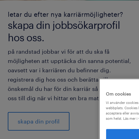
letar du efter nya karriärmöjligheter?
skapa din jobbsökarprofil
hos oss.
på randstad jobbar vi för att du ska få
möjligheten att upptäcka din sanna potential,
oavsett var i karriären du befinner dig.
registrera dig hos oss och berätta vilka
önskemål du har för din karriär så hör vi av
Om cookies
oss till dig när vi hittar en bra match för dig.
Vi använder cookies 
webbplats. Cookies h
acceptera eller avvis
som helst. Läs mer i
skapa din profil