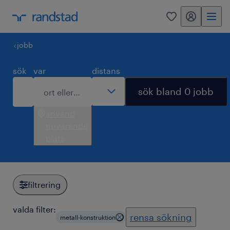
mitt randstad
0
jobb
sök
var
distans
sök bland 0 jobb
använd
nuvarande
plats
filtrering
valda filter:
rensa sökning
metall-konstruktion