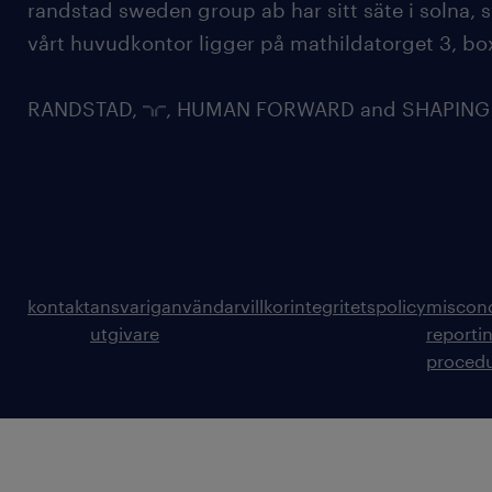
randstad sweden group ab har sitt säte i solna
vårt huvudkontor ligger på mathildatorget 3, bo
RANDSTAD,
, HUMAN FORWARD and SHAPING TH
kontakt
ansvarig
användarvillkor
integritetspolicy
miscon
utgivare
reporti
proced