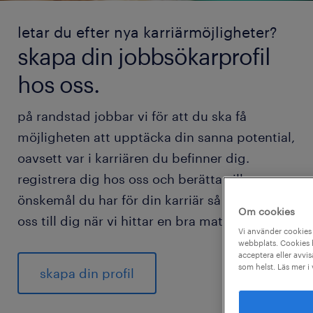
letar du efter nya karriärmöjligheter?
skapa din jobbsökarprofil
hos oss.
på randstad jobbar vi för att du ska få
möjligheten att upptäcka din sanna potential,
oavsett var i karriären du befinner dig.
registrera dig hos oss och berätta vilka
önskemål du har för din karriär så hör vi av
Om cookies
oss till dig när vi hittar en bra match för dig.
Vi använder cookies 
webbplats. Cookies h
acceptera eller avvis
som helst. Läs mer i
skapa din profil