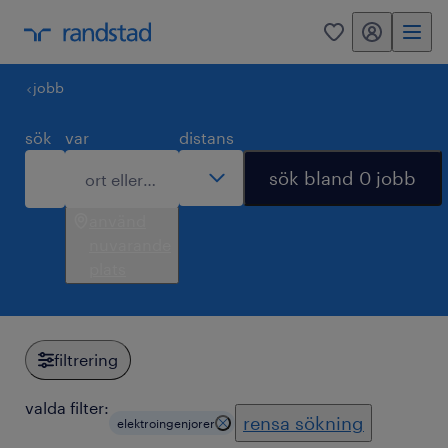
mitt randstad
0
jobb
sök
var
distans
sök bland 0 jobb
använd
nuvarande
plats
filtrering
valda filter:
rensa sökning
elektroingenjorer