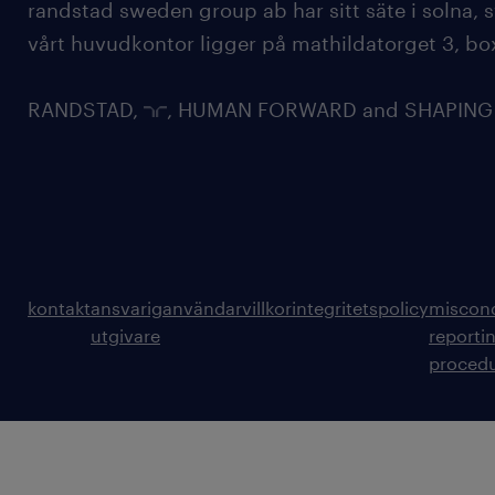
randstad sweden group ab har sitt säte i solna
vårt huvudkontor ligger på mathildatorget 3, bo
RANDSTAD,
, HUMAN FORWARD and SHAPING TH
kontakt
ansvarig
användarvillkor
integritetspolicy
miscon
utgivare
reporti
proced