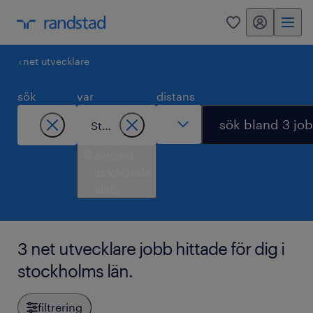
mitt randstad
0
net utvecklare
sök
var
distans
sök bland 3 jo
använd
nuvarande
plats
3 net utvecklare jobb hittade för dig i
stockholms län.
filtrering