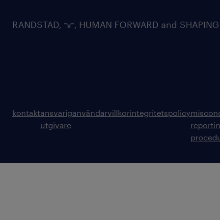
RANDSTAD,
, HUMAN FORWARD and SHAPING TH
kontakt
ansvarig
användarvillkor
integritetspolicy
miscon
utgivare
reporti
proced