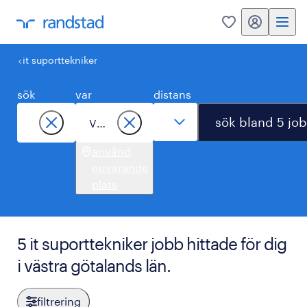
mitt randstad
0
it suporttekniker
sök
var
distans
sök bland 5 jo
använd
nuvarande
plats
5 it suporttekniker jobb hittade för dig
i västra götalands län.
filtrering