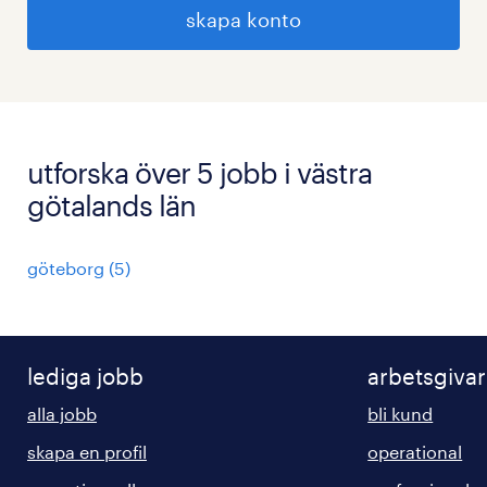
skapa konto
utforska över 5 jobb i västra
götalands län
göteborg
(
5
)
lediga jobb
arbetsgiva
alla jobb
bli kund
skapa en profil
operational