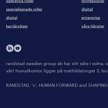
operativa roller
professional
specialiserade roller
digital
digital
enterprise
karriärvägar
våra tjänster
randstad sweden group ab har sitt säte i solna
vårt huvudkontor ligger på mathildatorget 3, bo
RANDSTAD,
, HUMAN FORWARD and SHAPING TH