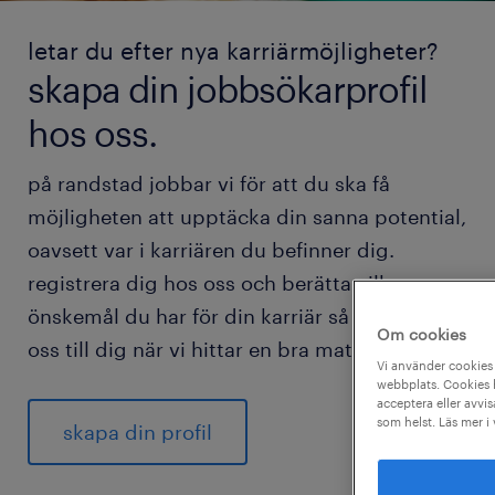
letar du efter nya karriärmöjligheter?
skapa din jobbsökarprofil
hos oss.
på randstad jobbar vi för att du ska få
möjligheten att upptäcka din sanna potential,
oavsett var i karriären du befinner dig.
registrera dig hos oss och berätta vilka
önskemål du har för din karriär så hör vi av
Om cookies
oss till dig när vi hittar en bra match för dig.
Vi använder cookies 
webbplats. Cookies h
acceptera eller avvis
som helst. Läs mer i
skapa din profil