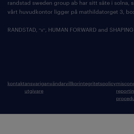
randstad sweden group ab har sitt säte i solna
vårt huvudkontor ligger på mathildatorget 3, bo
RANDSTAD,
, HUMAN FORWARD and SHAPING TH
kontakt
ansvarig
användarvillkor
integritetspolicy
miscon
utgivare
reporti
proced