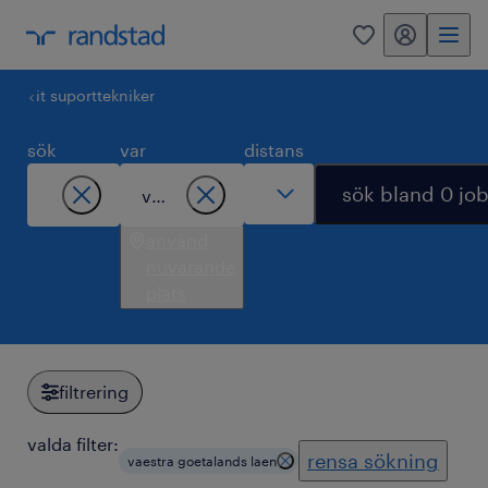
mitt randstad
0
it suporttekniker
sök
var
distans
sök bland 0 jo
använd
nuvarande
plats
filtrering
valda filter:
rensa sökning
vaestra goetalands laen