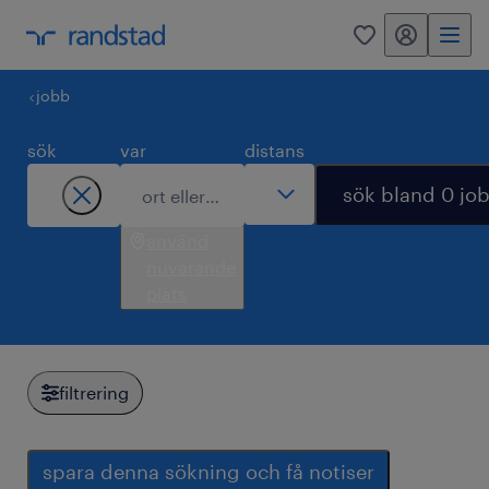
mitt randstad
0
jobb
sök
var
distans
sök bland 0 jo
använd
nuvarande
plats
filtrering
spara denna sökning och få notiser