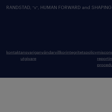
RANDSTAD,
, HUMAN FORWARD and SHAPING TH
kontakt
ansvarig
användarvillkor
integritetspolicy
miscon
utgivare
reporti
proced