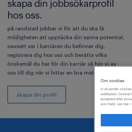
skapa din jobbsökarprofil
hos oss.
på randstad jobbar vi för att du ska få
möjligheten att upptäcka din sanna potential,
oavsett var i karriären du befinner dig.
registrera dig hos oss och berätta vilka
önskemål du har för din karriär så hör vi av
oss till dig när vi hittar en bra match för dig.
Om cookies
Vi använder cookies 
skapa din profil
webbplats. Cookies h
acceptera eller avvis
som helst. Läs mer i