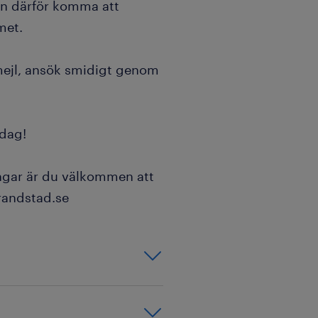
an därför komma att
met.
 mejl, ansök smidigt genom
dag!
ingar är du välkommen att
@randstad.se
ift (t.ex.