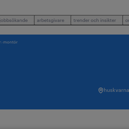
jobbsökande
arbetsgivare
trender och insikter
o
r
montör
huskvarn