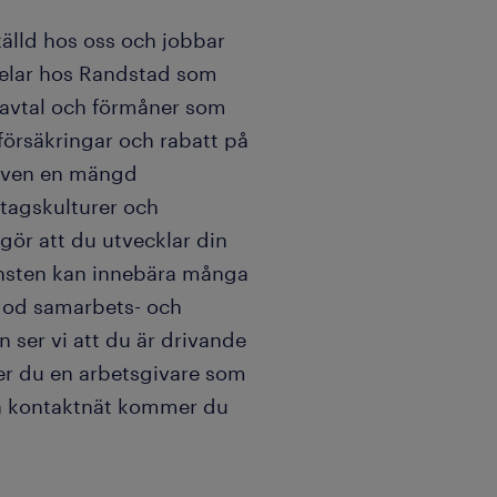
älld hos oss och jobbar
delar hos Randstad som
vavtal och förmåner som
försäkringar och rabatt på
 även en mängd
etagskulturer och
 gör att du utvecklar din
jänsten kan innebära många
 god samarbets- och
ser vi att du är drivande
ker du en arbetsgivare som
a kontaktnät kommer du