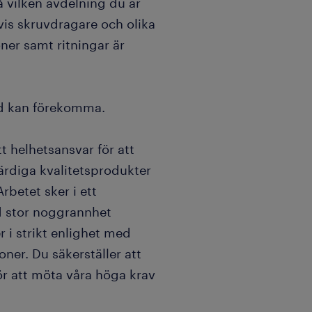
å vilken avdelning du är
is skruvdragare och olika
oner samt ritningar är
id kan förekomma.
 helhetsansvar för att
ärdiga kvalitetsprodukter
betet sker i ett
ed stor noggrannhet
i strikt enlighet med
oner. Du säkerställer att
r att möta våra höga krav