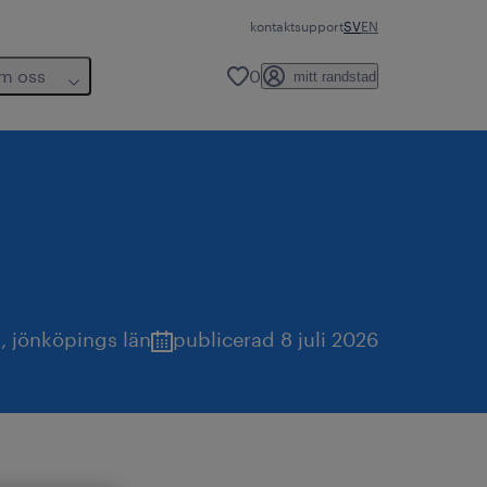
kontakt
support
SV
EN
m oss
0
mitt randstad
a
,
jönköpings län
publicerad 8 juli 2026