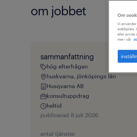
om jobbet
Om cook
Vi använder 
webbplats. C
eller avvisa
mer i vår
co
sammanfattning
inställ
hög efterfrågan
huskvarna, jönköpings län
Husqvarna AB
konsultuppdrag
heltid
publicerad 8 juli 2026
antal tjänster