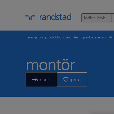
lediga jobb
hem
jobb
produktion
monteringsarbetare
montö
montör
ansök
spara