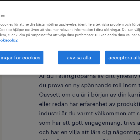
9 dagar kvar att ansöka
ies
cookies för att ge dig bästa möjliga upplevelse, identifiera tekniska problem och förbä
ookies hjälper oss även att visa mer relevant information i dina sökningar. Du kan välj
 dem, eller klicka på "anpassa" för att välja dina preferenser. Du kan ändra dina val när 
okiepolicy.
Vi på Randstad söker nu efter drivn
för kommande behov till Husqvarna!
ningar för cookies
avvisa alla
acceptera all
Är du i startgroparna av ditt yrkesliv e
du prova en ny spännande roll inom t
Oavsett om du är i början av din karriä
eller redan har erfarenhet av produkt
industri är du varmt välkommen att s
som har ett gott engagemang, trivs 
och har en vilja att lära dig någontin