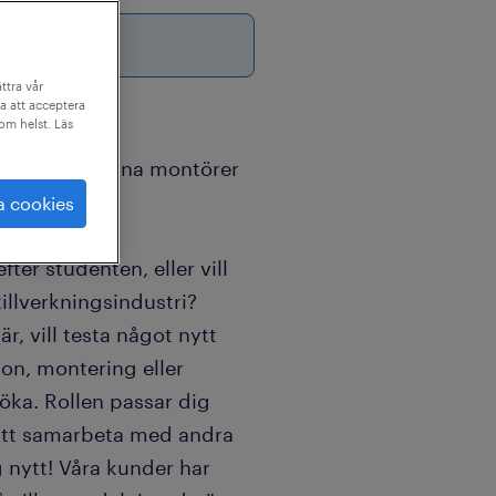
ttra vår
a att acceptera
som helst. Läs
a och noggranna montörer
a cookies
fter studenten, eller vill
illverkningsindustri?
r, vill testa något nytt
ion, montering eller
öka. Rollen passar dig
att samarbeta med andra
g nytt! Våra kunder har