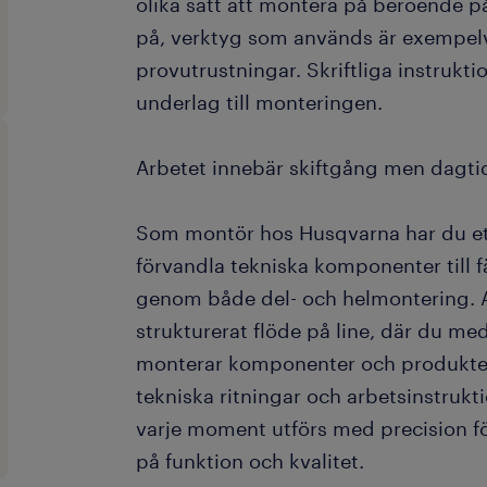
olika sätt att montera på beroende p
på, verktyg som används är exempelv
provutrustningar. Skriftliga instrukti
underlag till monteringen.
Arbetet innebär skiftgång men dagt
Som montör hos Husqvarna har du ett
förvandla tekniska komponenter till f
genom både del- och helmontering. Ar
strukturerat flöde på line, där du m
monterar komponenter och produkter 
tekniska ritningar och arbetsinstrukti
varje moment utförs med precision fö
på funktion och kvalitet.