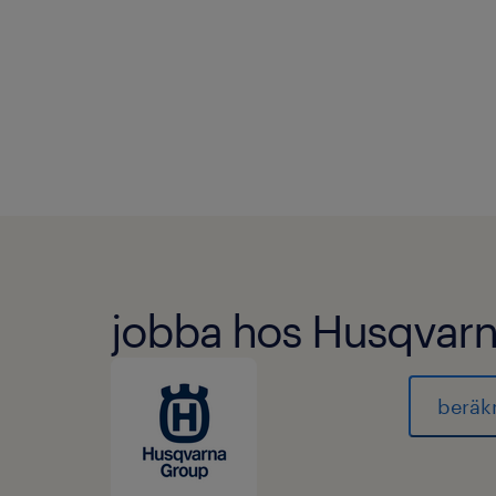
jobba hos Husqvar
beräk