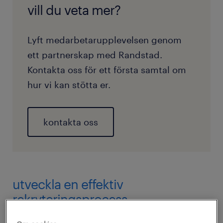
vill du veta mer?
Lyft medarbetarupplevelsen genom
ett partnerskap med Randstad.
Kontakta oss för ett första samtal om
hur vi kan stötta er.
kontakta oss
utveckla en effektiv
rekryteringsprocess