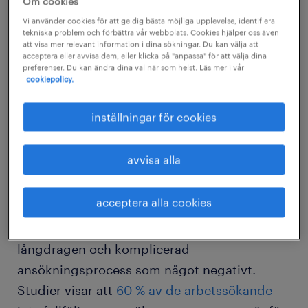
Arbetet med att skapa en positiv
Om cookies
medarbetarupplevelse inleds innan du ens
Vi använder cookies för att ge dig bästa möjliga upplevelse, identifiera
tekniska problem och förbättra vår webbplats. Cookies hjälper oss även
erbjuder någon en tjänst.
att visa mer relevant information i dina sökningar. Du kan välja att
acceptera eller avvisa dem, eller klicka på "anpassa" för att välja dina
Medarbetarupplevelsen börjar vid den första
preferenser. Du kan ändra dina val när som helst. Läs mer i vår
cookiepolicy.
interaktionen med en jobbsökande. En
effektiv rekryteringsprocess kan bidra till att
inställningar för cookies
bygga upp en lojalitet hos nyanställda
medarbetare och minska
avvisa alla
personalomsättningen. En ineffektiv
rekryteringsprocess kan få motsatt effekt.
acceptera alla cookies
De flesta kandidater uppfattar t.ex. en
långdragen och komplicerad
ansökningsprocess som något negativt.
Studier visar att
60 % av de arbetssökande