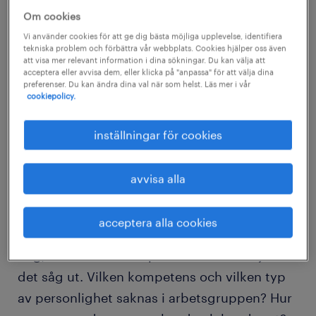
1. analysera behov och involvera
Om cookies
fler
Vi använder cookies för att ge dig bästa möjliga upplevelse, identifiera
tekniska problem och förbättra vår webbplats. Cookies hjälper oss även
att visa mer relevant information i dina sökningar. Du kan välja att
I den första analysen är det viktigt att våga
acceptera eller avvisa dem, eller klicka på "anpassa" för att välja dina
tänka annorlunda och vara visionär. Involvera
preferenser. Du kan ändra dina val när som helst. Läs mer i vår
cookiepolicy.
gärna flera medarbetare. Oavsett vem som
ansvarar för rekryteringen – HR, chefen eller
inställningar för cookies
en kombination – är det bra att redan nu ta
med även minst en kollega till den framtida
avvisa alla
medarbetaren i processen. Ibland är även de
fackliga parterna med. Ju fler ögon, desto fler
acceptera alla cookies
perspektiv. Utgå från hur det ser ut hos er i
dag, men tänk också på hur ni skulle vilja att
det såg ut. Vilken kompetens och vilken typ
av personlighet saknas i arbetsgruppen? Hur