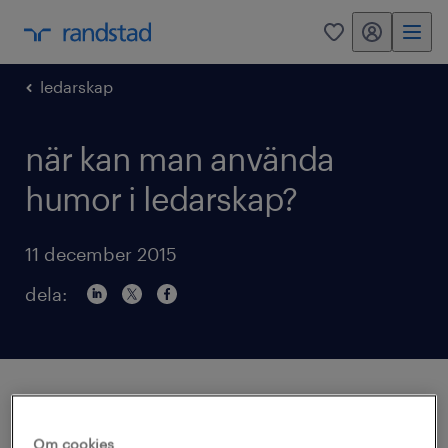
mitt randstad
0
ledarskap
när kan man använda
humor i ledarskap?
11 december 2015
dela:
Att skämta som ledare kan vara uppskattat
hos personalen. Men det gäller att
Om cookies