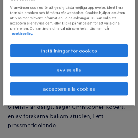
relationerna redan är goda, annars gör det
Vi använder cookies för att ge dig bästa möjliga upplevelse, identifiera
tekniska problem och förbättra vår webbplats. Cookies hjälper oss även
bara saken värre, visar ny forskning.
att visa mer relevant information i dina sökningar. Du kan välja att
acceptera eller avvisa dem, eller klicka på "anpassa" för att välja dina
preferenser. Du kan ändra dina val när som helst. Läs mer i vår
En studie från University of Missouri har
cookiepolicy.
undersökt förhållandet mellan användandet
inställningar för cookies
av humor i ledarskap och hur det påverkar
medarbetarna.
– Generellt tror folk att positiv humor, som är
avvisa alla
inkluderande och samförstående, är ett bra
verktyg för ett gott ledarskap. De tror även
acceptera alla cookies
att negativ humor, som är aggressiv och
offensiv är dåligt, säger Christopher Robert,
en av forskarna bakom studien, i ett
pressmeddelande.