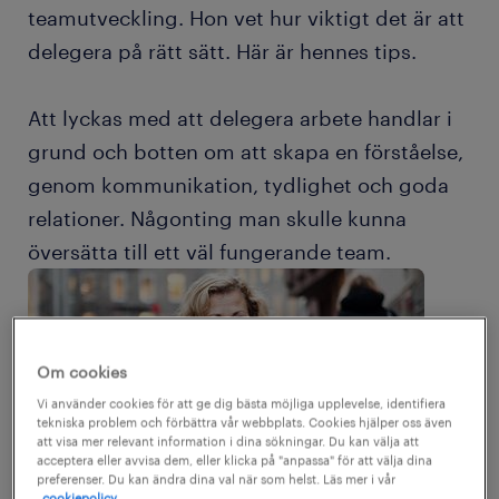
teamutveckling. Hon vet hur viktigt det är att
delegera på rätt sätt. Här är hennes tips.
Att lyckas med att delegera arbete handlar i
grund och botten om att skapa en förståelse,
genom kommunikation, tydlighet och goda
relationer. Någonting man skulle kunna
översätta till ett väl fungerande team.
Om cookies
Vi använder cookies för att ge dig bästa möjliga upplevelse, identifiera
tekniska problem och förbättra vår webbplats. Cookies hjälper oss även
att visa mer relevant information i dina sökningar. Du kan välja att
acceptera eller avvisa dem, eller klicka på "anpassa" för att välja dina
preferenser. Du kan ändra dina val när som helst. Läs mer i vår
cookiepolicy.