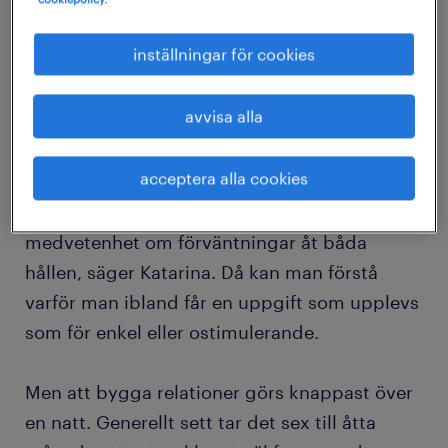
inställningar för cookies
sex till åtta månader för att
avvisa alla
utveckla ett fungerande team
acceptera alla cookies
– Har man bra relation till sina medarbetare
som chef så skapas en förståelse och
medvetenhet om förväntningar åt båda
hållen, säger Katarina. Då kan man förstå
varför man ibland får en uppgift som upplevs
som för enkel eller ostimulerande.
Men att bygga relationer görs knappast över
en natt. Generellt sett tar det sex till åtta