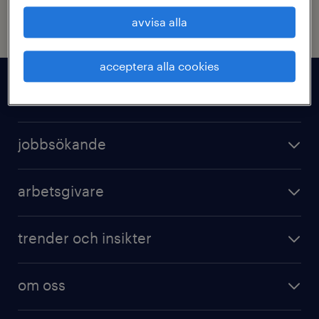
uppdatera profil
avvisa alla
acceptera alla cookies
lediga jobb
jobbsökande
arbetsgivare
trender och insikter
om oss