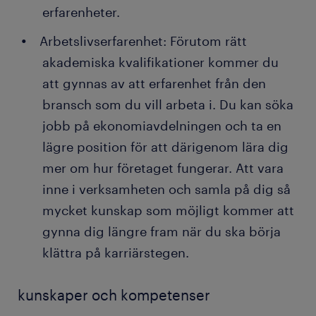
erfarenheter.
förbättra affärsverksamheten baserat på
prognoser. Till exempel presenterar du olika
Arbetslivserfarenhet: Förutom rätt
investeringsmöjligheter och rekommenderar
akademiska kvalifikationer kommer du
sätt att öka intäkter och marknadsandelar.
att gynnas av att erfarenhet från den
Förutom att skriva rapporter behöver du även
göra prestationer för klienter och investerare.
bransch som du vill arbeta i. Du kan söka
jobb på ekonomiavdelningen och ta en
Riskanalys: Du kan i rollen som finansanalytiker
specialisera dig inom riskanalys och utvärderar
lägre position för att därigenom lära dig
och upptäcker potentiella risker i en ett
mer om hur företaget fungerar. Att vara
företags finansiella strategi. Du hjälper olika
inne i verksamheten och samla på dig så
chefer att identifiera källor till förluster och att
mycket kunskap som möjligt kommer att
minimera risker som involverar finansiella
gynna dig längre fram när du ska börja
investeringar. Detta för att öka intäkter och
vinster.
klättra på karriärstegen.
kunskaper och kompetenser