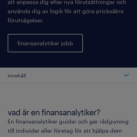
att anpassa dig efter nya förutsättningar och
använda dig av logik för att göra pricksäkra
förutsägelser.
finansanalytiker jobb
innehåll
genomsnittlig lön finansanalytiker.
olika typer av finansanalytiker.
vad är en finansanalytiker?
En finansanalytiker guidar och ger rådgivning
att arbeta som finansanalytiker.
till individer eller företag för att hjälpa dem