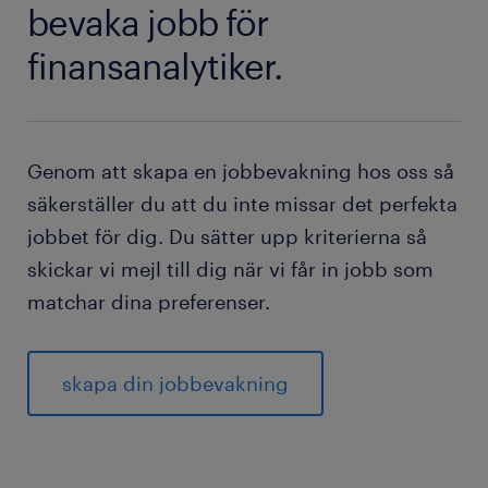
bevaka jobb för
söka jobbet genom att skicka in ditt CV och
personliga brev.
finansanalytiker.
Genom att skapa en jobbevakning hos oss så
säkerställer du att du inte missar det perfekta
jobbet för dig. Du sätter upp kriterierna så
skickar vi mejl till dig när vi får in jobb som
matchar dina preferenser.
skapa din jobbevakning