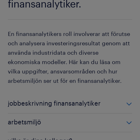
finansanalytiker.
En finansanalytikers roll involverar att förutse
och analysera investeringsresultat genom att
använda industridata och diverse
ekonomiska modeller. Här kan du läsa om
vilka uppgifter, ansvarsområden och hur
arbetsmiljön ser ut för en finansanalytiker.
jobbeskrivning finansanalytiker
Vilka specifika roller du har som finansanalytiker
arbetsmiljö
beror på vilken industri du är verksam i och vilket
företag du arbetar för, men några typiska uppgifter i
Finansanalytiker arbetar på finansiella institutioner