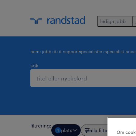
lediga jobb
hem
jobb
it
it-supportspecialister
specialist-anv
sök
filtrering
:
plats
alla filter
1
4
Om cook