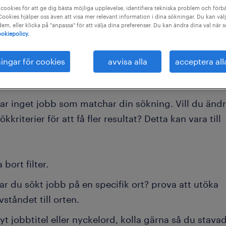
cookies för att ge dig bästa möjliga upplevelse, identifiera tekniska problem och förbä
ookies hjälper oss även att visa mer relevant information i dina sökningar. Du kan välj
 dem, eller klicka på "anpassa" för att välja dina preferenser. Du kan ändra dina val när 
rensa sökning
alister
specialist användarsupport
okiepolicy.
ningar för cookies
avvisa alla
acceptera all
tar inget jobb som matchar din sökning. Vill du änd
ökkriterier för att få fler resultat? Detta kan vara till
a bort filter.
ar du sökt jobb på en specifik ort? prova att utöka
vståndet till orten.
yt jobbtitel eller nyckelord, kolla gärna så du stava