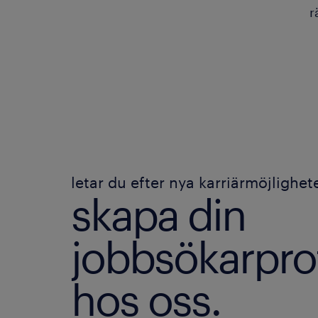
r
letar du efter nya karriärmöjlighet
skapa din
jobbsökarprof
hos oss.