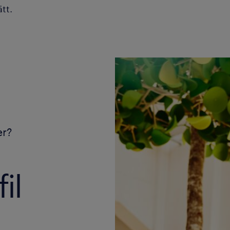
ätt.
er?
il