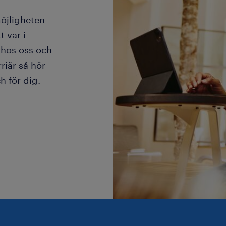
möjligheten
t var i
g hos oss och
riär så hör
ch för dig.