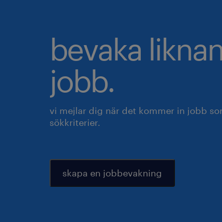
bevaka likna
jobb.
vi mejlar dig när det kommer in jobb s
sökkriterier.
skapa en jobbevakning